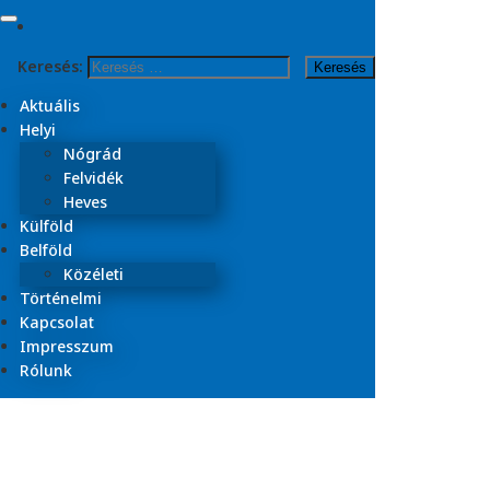
Skip to content
Keresés:
Kezdőlap
2023
Aktuális
október
Helyi
Nógrád
Nap:
2023. október 3.
Felvidék
Heves
Külföld
Belföld
Közéleti
Történelmi
Kapcsolat
Impresszum
Rólunk