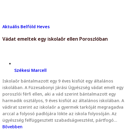
Aktuális
Belföld
Heves
Vádat emeltek egy iskolaőr ellen Poroszlóban
Székesi Marcell
Iskolaőr bántalmazott egy 9 éves kisfiút egy általános
iskolában. A Füzesabonyi Járási Ügyészség vádat emelt egy
poroszlói férfi ellen, aki a vád szerint bántalmazott egy
harmadik osztályos, 9 éves kisfiút az általános iskolában. A
vádirat szerint az iskolaőr a gyermek tarkóját megragadva
arccal a folyosó padlójára lökte az iskola folyosóján. Az
ügyészség felfüggesztett szabadságvesztést, pártfogó…
Bővebben