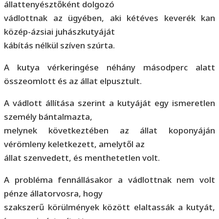
állattenyésztőként dolgozó
vádlottnak az ügyében, aki kétéves keverék kan
közép-ázsiai juhászkutyáját
kábítás nélkül szíven szúrta.
A kutya vérkeringése néhány másodperc alatt
összeomlott és az állat elpusztult.
A vádlott állítása szerint a kutyáját egy ismeretlen
személy bántalmazta,
melynek következtében az állat koponyáján
vérömleny keletkezett, amelytől az
állat szenvedett, és menthetetlen volt.
A probléma fennállásakor a vádlottnak nem volt
pénze állatorvosra, hogy
szakszerű körülmények között elaltassák a kutyát,