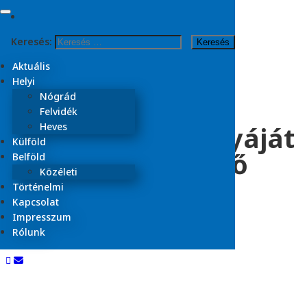
Skip to content
Keresés:
Kezdőlap
2023
Aktuális
március
Helyi
3
Nógrád
Felvidék
Szíven szúrta kutyáját
Heves
Külföld
egy állattenyésztő
Belföld
Közéleti
Történelmi
Kapcsolat
2023.03.03.
Impresszum
Belföld
Rólunk
Olvasási idő:
< 1