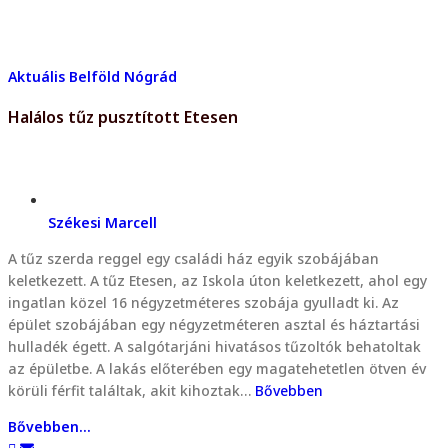
Aktuális
Belföld
Nógrád
Halálos tűz pusztított Etesen
Székesi Marcell
A tűz szerda reggel egy családi ház egyik szobájában
keletkezett. A tűz Etesen, az Iskola úton keletkezett, ahol egy
ingatlan közel 16 négyzetméteres szobája gyulladt ki. Az
épület szobájában egy négyzetméteren asztal és háztartási
hulladék égett. A salgótarjáni hivatásos tűzoltók behatoltak
az épületbe. A lakás előterében egy magatehetetlen ötven év
körüli férfit találtak, akit kihoztak…
Bővebben
Bővebben...