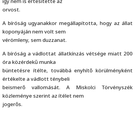
így nem is értesítette az
orvost.
A bíróság ugyanakkor megállapította, hogy az állat
koponyáján nem volt sem
vérömleny, sem duzzanat.
A bíróság a vádlottat állatkínzás vétsége miatt 200
óra közérdekű munka
büntetésre ítélte, továbbá enyhítő körülményként
értékelte a vádlott ténybeli
beismerő vallomását. A Miskolci Törvényszék
közleménye szerint az ítélet nem
jogerős.