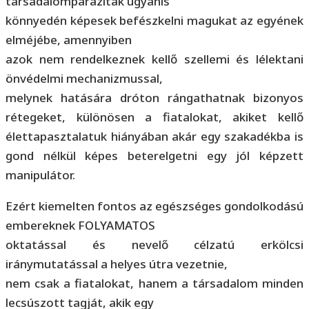
társadalomparaziták ugyanis
könnyedén képesek befészkelni magukat az egyének
elméjébe, amennyiben
azok nem rendelkeznek kellő szellemi és lélektani
önvédelmi mechanizmussal,
melynek hatására dróton rángathatnak bizonyos
rétegeket, különösen a fiatalokat, akiket kellő
élettapasztalatuk hiányában akár egy szakadékba is
gond nélkül képes beterelgetni egy jól képzett
manipulátor.
Ezért kiemelten fontos az egészséges gondolkodású
embereknek FOLYAMATOS
oktatással és nevelő célzatú erkölcsi
iránymutatással a helyes útra vezetnie,
nem csak a fiatalokat, hanem a társadalom minden
lecsúszott tagját, akik egy