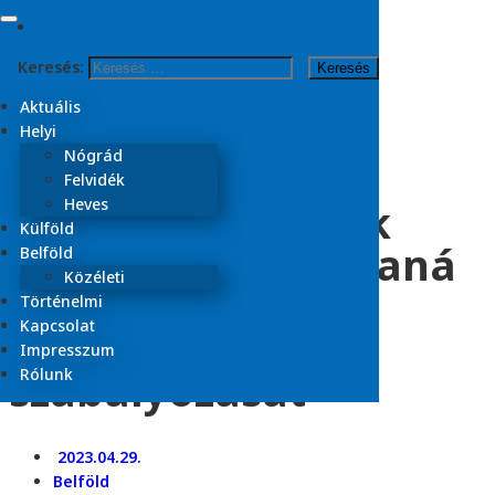
Skip to content
Keresés:
Kezdőlap
2023
Aktuális
április
Helyi
29
Nógrád
Felvidék
A magyar fiatalok
Heves
Külföld
többsége szigorítaná
Belföld
Közéleti
a kábítószerek
Történelmi
Kapcsolat
törvényi
Impresszum
szabályozását
Rólunk
2023.04.29.
Belföld