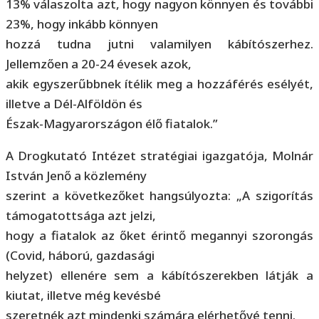
13% válaszolta azt, hogy nagyon könnyen és további
23%, hogy inkább könnyen
hozzá tudna jutni valamilyen kábítószerhez.
Jellemzően a 20-24 évesek azok,
akik egyszerűbbnek ítélik meg a hozzáférés esélyét,
illetve a Dél-Alföldön és
Észak-Magyarországon élő fiatalok.”
A Drogkutató Intézet stratégiai igazgatója, Molnár
István Jenő a közlemény
szerint a következőket hangsúlyozta: „A szigorítás
támogatottsága azt jelzi,
hogy a fiatalok az őket érintő megannyi szorongás
(Covid, háború, gazdasági
helyzet) ellenére sem a kábítószerekben látják a
kiutat, illetve még kevésbé
szeretnék azt mindenki számára elérhetővé tenni.