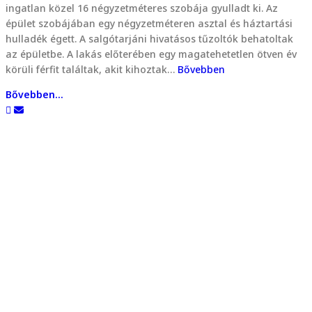
ingatlan közel 16 négyzetméteres szobája gyulladt ki. Az
épület szobájában egy négyzetméteren asztal és háztartási
hulladék égett. A salgótarjáni hivatásos tűzoltók behatoltak
az épületbe. A lakás előterében egy magatehetetlen ötven év
körüli férfit találtak, akit kihoztak…
Bővebben
Bővebben...