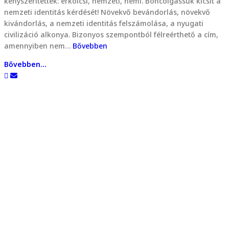
kényszerítettek: erkölcsi, nemzeti, nemi. Boncolgassuk kicsit a
nemzeti identitás kérdését! Növekvő bevándorlás, növekvő
kivándorlás, a nemzeti identitás felszámolása, a nyugati
civilizáció alkonya. Bizonyos szempontból félreérthető a cím,
amennyiben nem…
Bővebben
Bővebben...