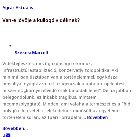
Agrár
Aktuális
Van-e jövője a kullogó vidéknek?
Székesi Marcell
Vidékfejlesztés, mezőgazdasági reformok,
infrastruktúrastabilizáció, konzervatív zöldpolitika. Aki
minimálisan tisztában van a történelemmel, egy kósza
mosollyal nyugtázza azt az igencsak alaptalan kijelentést,
miszerint: „környezetvédő csak baloldali lehet”. De ha jobban
belegondolunk, ez inkább tragikus, mintsem
megmosolyogtató. Minden, ami valaha a természet és a Föld
bolygó ellen vétett cselekedetnek minősült az egyetemes
történelem során, az Ipari Forradalmi…
Bővebben
Bővebben...