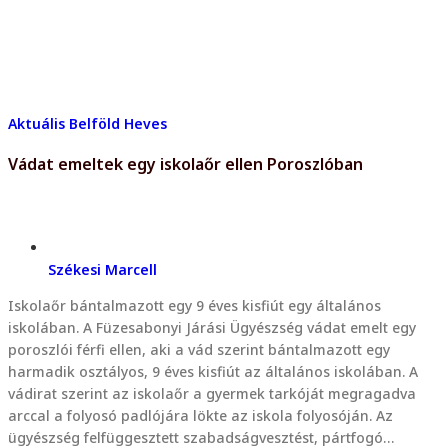
Aktuális
Belföld
Heves
Vádat emeltek egy iskolaőr ellen Poroszlóban
Székesi Marcell
Iskolaőr bántalmazott egy 9 éves kisfiút egy általános
iskolában. A Füzesabonyi Járási Ügyészség vádat emelt egy
poroszlói férfi ellen, aki a vád szerint bántalmazott egy
harmadik osztályos, 9 éves kisfiút az általános iskolában. A
vádirat szerint az iskolaőr a gyermek tarkóját megragadva
arccal a folyosó padlójára lökte az iskola folyosóján. Az
ügyészség felfüggesztett szabadságvesztést, pártfogó…