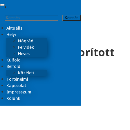
Skip
to
Kezdőlap
Keresés:
content
2023
október
Aktuális
28
Helyi
Nógrád
Viharos szél borított
Felvidék
Heves
fel egy buszt
Külföld
Belföld
Közéleti
Történelmi
2023.10.28.
Kapcsolat
Aktuális
Belföld
Impresszum
Olvasási idő:
< 1
Rólunk