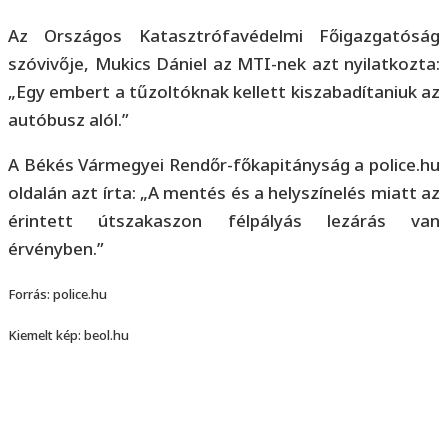
Az Országos Katasztrófavédelmi Főigazgatóság
szóvivője, Mukics Dániel az MTI-nek azt nyilatkozta:
„Egy embert a tűzoltóknak kellett kiszabadítaniuk az
autóbusz alól.”
A Békés Vármegyei Rendőr-főkapitányság a police.hu
oldalán azt írta: „A mentés és a helyszínelés miatt az
érintett útszakaszon félpályás lezárás van
érvényben.”
Forrás: police.hu
Kiemelt kép: beol.hu