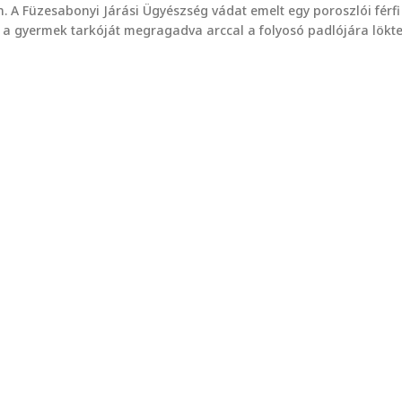
n. A Füzesabonyi Járási Ügyészség vádat emelt egy poroszlói férfi
őr a gyermek tarkóját megragadva arccal a folyosó padlójára lökte