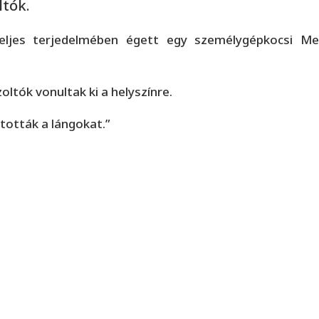
ltók.
 teljes terjedelmében égett egy személygépkocsi 
ltók vonultak ki a helyszínre.
ltották a lángokat.”