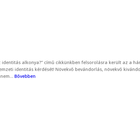
az identitás alkonya?” című cikkünkben felsorolásra került az a h
nemzeti identitás kérdését! Növekvő bevándorlás, növekvő kivándor
en nem…
Bővebben