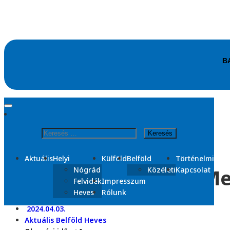
Skip
to
content
Kezdőlap
2024
Keresés:
április
3
Aktuális
Helyi
Külföld
Belföld
Történelmi
Kigyulladt egy autó M
Nógrád
Közéleti
Kapcsolat
Felvidék
Impresszum
Heves
Rólunk
2024.04.03.
Aktuális
Belföld
Heves