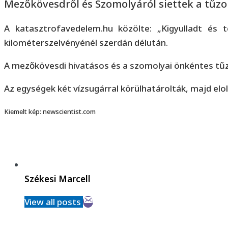
Mezőkövesdről és Szomolyáról siettek a tűzo
A katasztrofavedelem.hu közölte: „Kigyulladt és
kilométerszelvényénél szerdán délután.
A mezőkövesdi hivatásos és a szomolyai önkéntes tűzo
Az egységek két vízsugárral körülhatárolták, majd elo
Kiemelt kép: newscientist.com
Székesi Marcell
View all posts