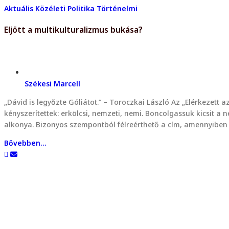
Aktuális
Közéleti
Politika
Történelmi
Eljött a multikulturalizmus bukása?
Székesi Marcell
„Dávid is legyőzte Góliátot.” – Toroczkai László Az „Elérkezett 
kényszerítettek: erkölcsi, nemzeti, nemi. Boncolgassuk kicsit a 
alkonya. Bizonyos szempontból félreérthető a cím, amennyib
Bővebben...