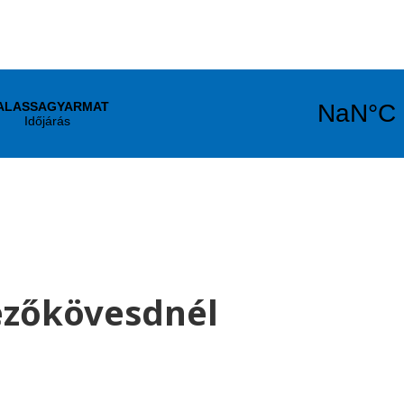
ezőkövesdnél