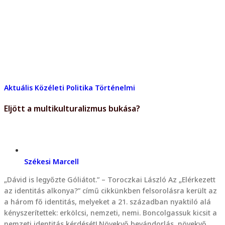
Aktuális
Közéleti
Politika
Történelmi
Eljött a multikulturalizmus bukása?
Székesi Marcell
„Dávid is legyőzte Góliátot.” – Toroczkai László Az „Elérkezett
az identitás alkonya?” című cikkünkben felsorolásra került az
a három fő identitás, melyeket a 21. században nyaktiló alá
kényszerítettek: erkölcsi, nemzeti, nemi. Boncolgassuk kicsit a
nemzeti identitás kérdését! Növekvő bevándorlás, növekvő