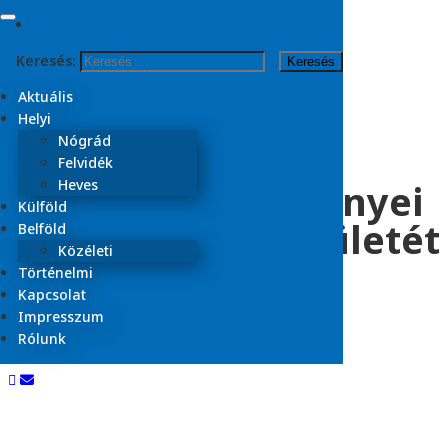
Skip to content
Keresés:
Kezdőlap
2024
Aktuális
november
Helyi
15
Nógrád
Felvidék
Felújítják a berkenyei
Heves
Külföld
vasútállomás épületét
Belföld
Közéleti
Történelmi
Kapcsolat
2024.11.15.
Impresszum
Aktuális
Rólunk
Olvasási idő:
< 1