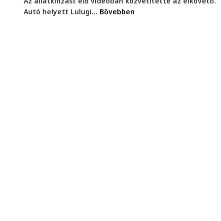
Az állatkínzást élő videóban közvetítette az elkövető.
Autó helyett Lulugi...
Bővebben