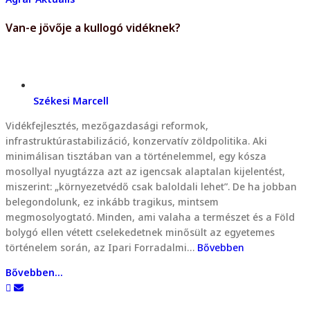
Van-e jövője a kullogó vidéknek?
Székesi Marcell
Vidékfejlesztés, mezőgazdasági reformok,
infrastruktúrastabilizáció, konzervatív zöldpolitika. Aki
minimálisan tisztában van a történelemmel, egy kósza
mosollyal nyugtázza azt az igencsak alaptalan kijelentést,
miszerint: „környezetvédő csak baloldali lehet”. De ha jobban
belegondolunk, ez inkább tragikus, mintsem
megmosolyogtató. Minden, ami valaha a természet és a Föld
bolygó ellen vétett cselekedetnek minősült az egyetemes
történelem során, az Ipari Forradalmi…
Bővebben
Bővebben...