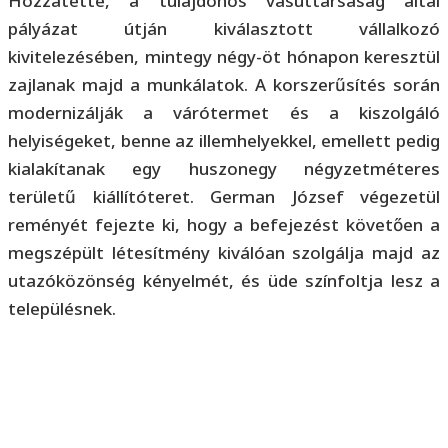
Hozzátette, a tulajdonos vasúttársaság által
pályázat útján kiválasztott vállalkozó
kivitelezésében, mintegy négy-öt hónapon keresztül
zajlanak majd a munkálatok. A korszerűsítés során
modernizálják a várótermet és a kiszolgáló
helyiségeket, benne az illemhelyekkel, emellett pedig
kialakítanak egy huszonegy négyzetméteres
területű kiállítóteret. German József végezetül
reményét fejezte ki, hogy a befejezést követően a
megszépült létesítmény kiválóan szolgálja majd az
utazóközönség kényelmét, és üde színfoltja lesz a
településnek.