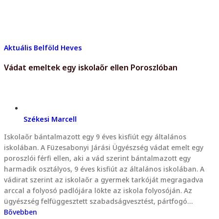
Aktuális
Belföld
Heves
Vádat emeltek egy iskolaőr ellen Poroszlóban
Székesi Marcell
Iskolaőr bántalmazott egy 9 éves kisfiút egy általános
iskolában. A Füzesabonyi Járási Ügyészség vádat emelt egy
poroszlói férfi ellen, aki a vád szerint bántalmazott egy
harmadik osztályos, 9 éves kisfiút az általános iskolában. A
vádirat szerint az iskolaőr a gyermek tarkóját megragadva
arccal a folyosó padlójára lökte az iskola folyosóján. Az
ügyészség felfüggesztett szabadságvesztést, pártfogó…
Bővebben