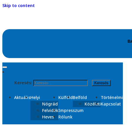
Skip to content
Kezdőlap
2026
Keresés:
január
Nap:
2026. január 2.
Aktuális
Helyi
Külföld
Belföld
Történelmi
Nógrád
Közéleti
Kapcsolat
Felvidék
Impresszum
Heves
Rólunk