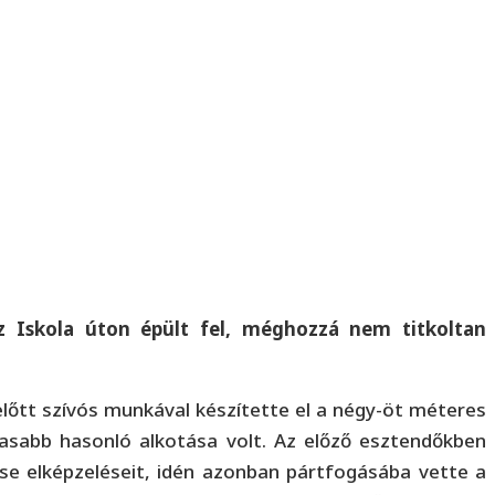
z Iskola úton épült fel, méghozzá nem titkoltan
őtt szívós munkával készítette el a négy-öt méteres
asabb hasonló alkotása volt. Az előző esztendőkben
tse elképzeléseit, idén azonban pártfogásába vette a