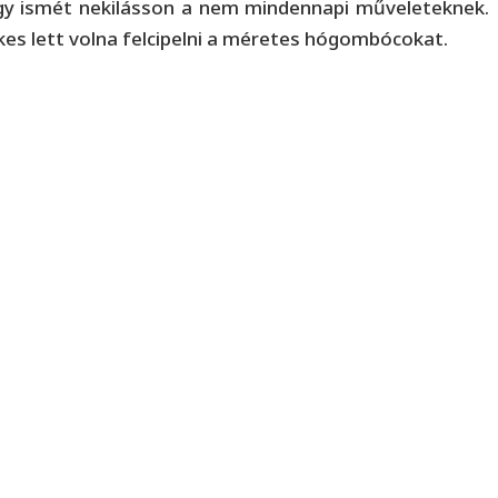
hogy ismét nekilásson a nem mindennapi műveleteknek.
es lett volna felcipelni a méretes hógombócokat.