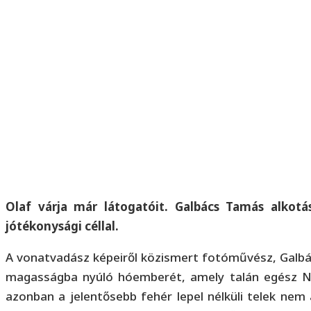
Olaf várja már látogatóit. Galbács Tamás alkot
jótékonysági céllal.
A vonatvadász képeiről közismert fotóművész, Galbá
magasságba nyúló hóemberét, amely talán egész Nóg
azonban a jelentősebb fehér lepel nélküli telek nem