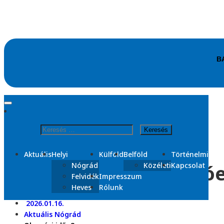
Skip
to
content
Kezdőlap
2026
Keresés:
január
16
Aktuális
Helyi
Külföld
Belföld
Történelmi
Újra áll a hatalmas 
Nógrád
Közéleti
Kapcsolat
Felvidék
Impresszum
Heves
Rólunk
2026.01.16.
Aktuális
Nógrád