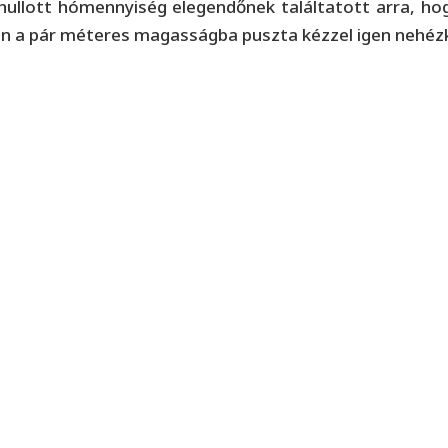
ehullott hómennyiség elegendőnek találtatott arra, 
en a pár méteres magasságba puszta kézzel igen nehézk