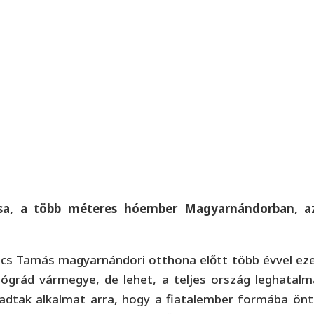
ása, a több méteres hóember Magyarnándorban, a
cs Tamás magyarnándori otthona előtt több évvel ezel
rád vármegye, de lehet, a teljes ország leghatalm
 adtak alkalmat arra, hogy a fiatalember formába ön