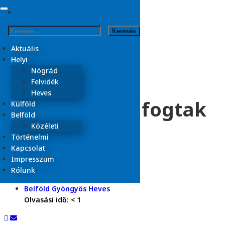
Skip
to
Kezdőlap
Keresés:
content
2026
március
Aktuális
4
Helyi
Nógrád
Sorozatos
Felvidék
Heves
tárolófeltörőt fogtak
Külföld
Belföld
el a rendőrök
Közéleti
Történelmi
Gyöngyösön
Kapcsolat
Impresszum
Rólunk
2026.03.04.
Belföld
Gyöngyös
Heves
Olvasási idő:
< 1