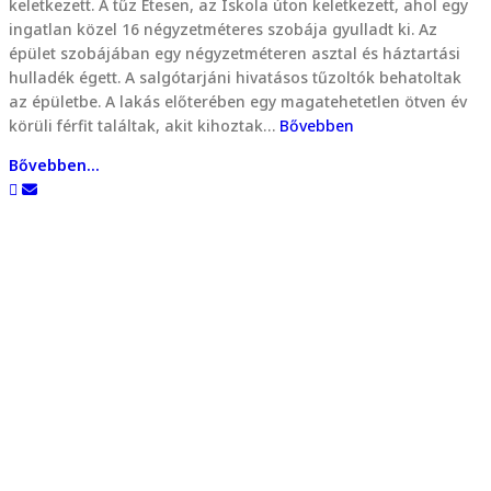
keletkezett. A tűz Etesen, az Iskola úton keletkezett, ahol egy
ingatlan közel 16 négyzetméteres szobája gyulladt ki. Az
épület szobájában egy négyzetméteren asztal és háztartási
hulladék égett. A salgótarjáni hivatásos tűzoltók behatoltak
az épületbe. A lakás előterében egy magatehetetlen ötven év
körüli férfit találtak, akit kihoztak…
Bővebben
Bővebben...