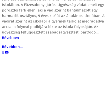
iskolában. A Füzesabonyi Járási Ügyészség vádat emelt egy
poroszlói férfi ellen, aki a vád szerint bántalmazott egy
harmadik osztályos, 9 éves kisfiút az általános iskolában. A
vádirat szerint az iskolaőr a gyermek tarkóját megragadva
arccal a folyosó padlójára lökte az iskola folyosóján. Az
ügyészség felfüggesztett szabadságvesztést, pártfogó…
Bővebben
Bővebben...