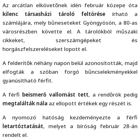
Az arcátlan elkövetőnek idén február közepe óta
kilenc társasházi tároló feltörése
írható a
számlájára, mely bűneseteket Gyöngyösön, a 80-as
városrészben követte el. A tárolókból műszaki
cikkeket, szerszámgépeket és
horgászfelszereléseket lopott el.
A felderítők néhány napon belül azonosították, majd
elfogták a szóban forgó bűncselekményekkel
gyanúsítható férfit.
A férfi
beismerő vallomást tett
, a rendőrök pedig
megtalálták nála
az ellopott értékek egy részét is.
A nyomozó hatóság kezdeményezte a férfi
letartóztatását
, melyet a bíróság február 28-án
rendelt el.