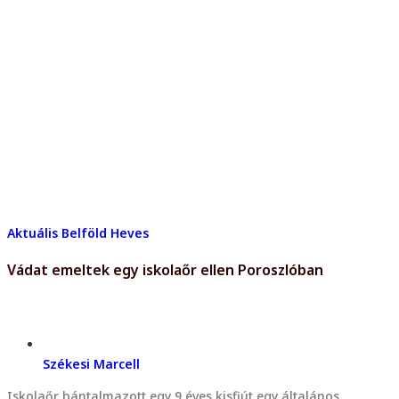
Aktuális
Belföld
Heves
Vádat emeltek egy iskolaőr ellen Poroszlóban
Székesi Marcell
Iskolaőr bántalmazott egy 9 éves kisfiút egy általános