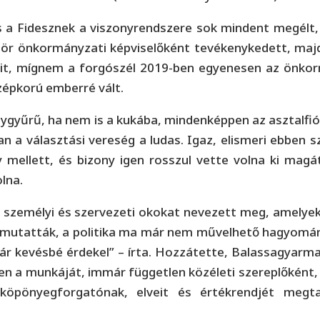
a Fidesznek a viszonyrendszere sok mindent megélt, 
lőször önkormányzati képviselőként tevékenykedett, ma
eit, mígnem a forgószél 2019-ben egyenesen az önko
zépkorú emberré vált.
egygyűrű, ha nem is a kukába, mindenképpen az asztalf
 a választási vereség a ludas. Igaz, elismeri ebben s
ly mellett, és bizony igen rosszul vette volna ki ma
lna.
zemélyi és szervezeti okokat nevezett meg, amelyek s
egmutatták, a politika ma már nem művelhető hagyomá
már kevésbé érdekel” – írta. Hozzátette, Balassagyar
őben a munkáját, immár független közéleti szereplőkén
 köpönyegforgatónak, elveit és értékrendjét megt