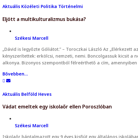
Aktuális
Közéleti
Politika
Történelmi
Eljött a multikulturalizmus bukása?
Székesi Marcell
„Dávid is legyőzte Góliátot.” – Toroczkai László Az „Elérkezett 
kényszerítettek: erkölcsi, nemzeti, nemi. Boncolgassuk kicsit a 
alkonya. Bizonyos szempontból félreérthető a cím, amennyib
Bővebben...
Aktuális
Belföld
Heves
Vádat emeltek egy iskolaőr ellen Poroszlóban
Székesi Marcell
Iskolaőr bántalmazott egy 9 éves kisfiút egy általános iskolába