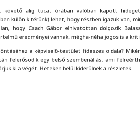
 követő alig tucat órában valóban kapott hideget-m
n külön kitérünk) lehet, hogy részben igazuk van, mint
lan, hogy Csach Gábor elhivatottan dolgozik Balass
telmű eredményei vannak, mégha-néha jogos is a kriti
ntéséhez a képviselő-testület fideszes oldala? Miké
án felerősödik egy belső szembenállás, ami félreért
rjuk ki a végét. Heteken belül kiderülnek a részletek.