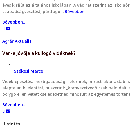
éves kisfiút az általános iskolában. A vádirat szerint az iskola
szabadságvesztést, pártfogó…
Bővebben
Bővebben...
Agrár
Aktuális
Van-e jövője a kullogó vidéknek?
Székesi Marcell
Vidékfejlesztés, mezőgazdasági reformok, infrastruktúrastabili
alaptalan kijelentést, miszerint: „környezetvédő csak baloldal
bolygó ellen vétett cselekedetnek minősült az egyetemes törté
Bővebben...
Hirdetés