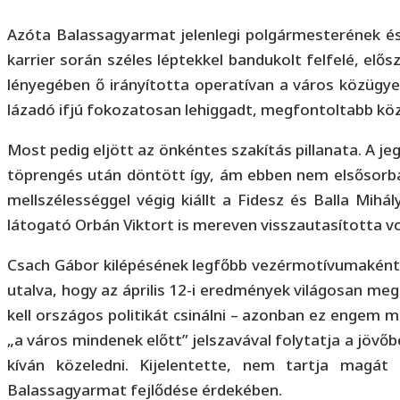
Azóta Balassagyarmat jelenlegi polgármesterének és 
karrier során széles léptekkel bandukolt felfelé, e
lényegében ő irányította operatívan a város közügy
lázadó ifjú fokozatosan lehiggadt, megfontoltabb kö
Most pedig eljött az önkéntes szakítás pillanata. A j
töprengés után döntött így, ám ebben nem elsősorban
mellszélességgel végig kiállt a Fidesz és Balla Mihá
látogató Orbán Viktort is mereven visszautasította vo
Csach Gábor kilépésének legfőbb vezérmotívumaként s
utalva, hogy az április 12-i eredmények világosan m
kell országos politikát csinálni – azonban ez engem 
„a város mindenek előtt” jelszavával folytatja a jöv
kíván közeledni. Kijelentette, nem tartja magát
Balassagyarmat fejlődése érdekében.