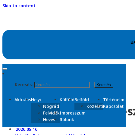
Skip to content
Kezdőlap
2026
Keresés:
május
16
Aktuális
Helyi
Külföld
Belföld
Történelmi
Csach Gábor és a Fides
Nógrád
Közéleti
Kapcsolat
Felvidék
Impresszum
Heves
Rólunk
2026.05.16.