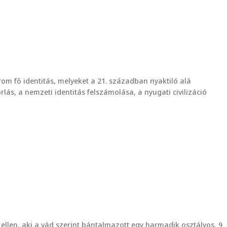
árom fő identitás, melyeket a 21. században nyaktiló alá
lás, a nemzeti identitás felszámolása, a nyugati civilizáció
 ellen, aki a vád szerint bántalmazott egy harmadik osztályos, 9