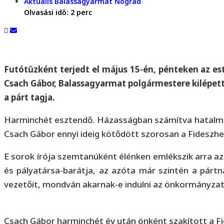
Aktuális
Balassagyarmat
Nógrád
Olvasási idő:
2
perc
Futótűzként terjedt el május 15-én, pénteken az es
Csach Gábor, Balassagyarmat polgármestere kilépett
a párt tagja.
Harminchét esztendő. Házasságban számítva hatalmas
Csach Gábor ennyi ideig kötődött szorosan a Fideszhe
E sorok írója szemtanúként élénken emlékszik arra az
és pályatársa-barátja, az azóta már szintén a pártna
vezetőit, mondván akarnak-e indulni az önkormányzati 
Csach Gábor harminchét év után önként szakított a Fid