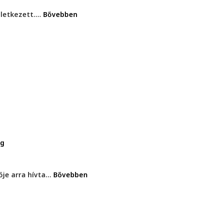
letkezett....
Bővebben
ág
e arra hívta...
Bővebben