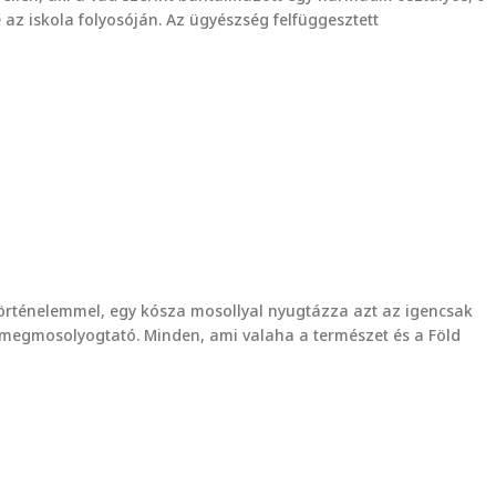
 az iskola folyosóján. Az ügyészség felfüggesztett
 történelemmel, egy kósza mosollyal nyugtázza azt az igencsak
em megmosolyogtató. Minden, ami valaha a természet és a Föld