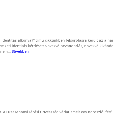
az identitás alkonya?” című cikkünkben felsorolásra került az a h
nemzeti identitás kérdését! Növekvő bevándorlás, növekvő kivándor
en nem…
Bővebben
n. A Füzesabonyi Járási Ügyészség vádat emelt egy poroszlói férfi