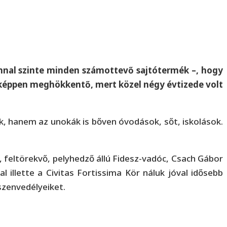
zonnal szinte minden számottevő sajtótermék –, hogy
ösképpen meghökkentő, mert közel négy évtizede volt
 hanem az unokák is bőven óvodások, sőt, iskolások.
 feltörekvő, pelyhedző állú Fidesz-vadóc, Csach Gábor
 illette a Civitas Fortissima Kör náluk jóval idősebb
szenvedélyeiket.