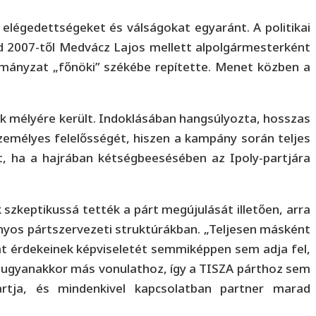
elégedettségeket és válságokat egyaránt. A politikai
jd 2007-től Medvácz Lajos mellett alpolgármesterként
rmányzat „főnöki” székébe repítette. Menet közben a
iók mélyére került. Indoklásában hangsúlyozta, hosszas
zemélyes felelősségét, hiszen a kampány során teljes
gát, ha a hajrában kétségbeesésében az Ipoly-partjára
zkeptikussá tették a párt megújulását illetően, arra
nyos pártszervezeti struktúrákban. „Teljesen másként
mat érdekeinek képviseletét semmiképpen sem adja fel,
t, ugyanakkor más vonulathoz, így a TISZA párthoz sem
artja, és mindenkivel kapcsolatban partner marad