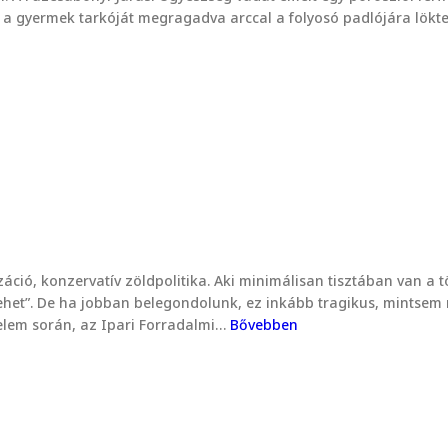
őr a gyermek tarkóját megragadva arccal a folyosó padlójára lökte
záció, konzervatív zöldpolitika. Aki minimálisan tisztában van a
i lehet”. De ha jobban belegondolunk, ez inkább tragikus, mints
nelem során, az Ipari Forradalmi…
Bővebben