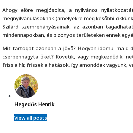
Ahogy előre megjósolta, a nyilvános nyilatkozatát
megnyilvánulásoknak (amelyekre még későbbi cikkünkbe
Szilárd szemrehányásainak, az azonban tagadhatat
mindennapokban, és bizonyos területeken ennek egyér
Mit tartogat azonban a jövő? Hogyan idomul majd dö
cserbenhagyta őket? Követik, vagy megkezdődik, net
friss a hír, frissek a hatások, így amondóak vagyunk, vá
Hegedűs Henrik
View all posts