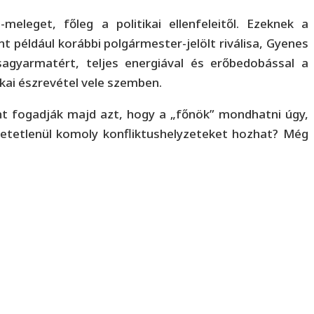
eleget, főleg a politikai ellenfeleitől. Ezeknek a
 például korábbi polgármester-jelölt riválisa, Gyenes
agyarmatért, teljes energiával és erőbedobással a
kai észrevétel vele szemben.
nt fogadják majd azt, hogy a „főnök” mondhatni úgy,
hetetlenül komoly konfliktushelyzeteket hozhat? Még