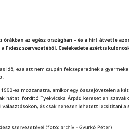
ti órákban az egész országban – és a hírt átvette a
 a Fidesz szervezetéből. Cselekedete azért is külön
 idő, ezalatt nem csupán felcseperednek a gyermekek,
z.
 1990-es mozzanatra, amikor egy összejövetelen a két,
k hátat fordító Tyekvicska Árpád keresetlen szavakkal
választásokon, és csak nehezen lehetett lecsitítani a 
esz szervezetével (fotó: archív – Gyurkó Péter)