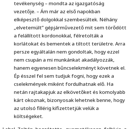
tevékenység – mondta az igazgatóság
vezetője. – Ám már az első napokban
elképesztő dolgokkal szembesültek. Néhány
„elvetemült” gépjárművezető mit sem törődött
a felállított kordonokkal, félretolták a
korlátokat és bementek a tiltott területre. Arra
persze egyáltalán nem gondoltak, hogy ezzel
nem csupán a mi munkánkat akadályozzák,
hanem egyenesen bűncselekményt követnek el.
Ép ésszel fel sem tudjuk fogni, hogy ezek a
cselekmények miként fordulhatnak elő. Ha
netán rajtakapjuk az elkövetőket és komolyabb
kárt okoznak, bizonyosak lehetnek benne, hogy
az utolsó fillérig kifizettetjük velük a
költségeket.