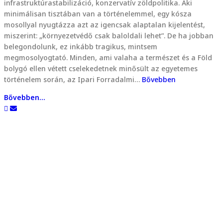
infrastruktúrastabilizáció, konzervatív zöldpolitika. Aki
minimálisan tisztában van a történelemmel, egy kósza
mosollyal nyugtázza azt az igencsak alaptalan kijelentést,
miszerint: „környezetvédő csak baloldali lehet”. De ha jobban
belegondolunk, ez inkább tragikus, mintsem
megmosolyogtató. Minden, ami valaha a természet és a Föld
bolygó ellen vétett cselekedetnek minősült az egyetemes
történelem során, az Ipari Forradalmi…
Bővebben
Bővebben...