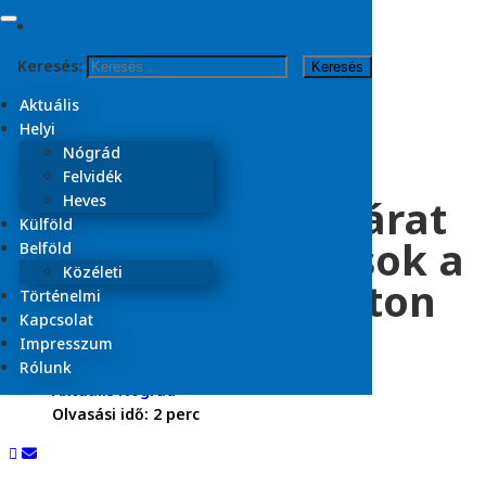
Skip to content
Keresés:
Kezdőlap
2026
Aktuális
május
Helyi
21
Nógrád
Felvidék
Megszegik az útzárat
Heves
Külföld
a felelőtlen autósok a
Belföld
Közéleti
patvarci bekötőúton
Történelmi
Kapcsolat
Impresszum
2026.05.21.
Rólunk
Aktuális
Nógrád
Olvasási idő:
2
perc