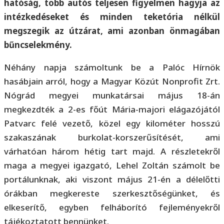
hatóság, több autós teljesen figyelmen hagyja az
intézkedéseket és minden teketória nélkül
megszegik az útzárat, ami azonban önmagában
bűncselekmény.
Néhány napja számoltunk be a Palóc Hírnök
hasábjain arról, hogy a Magyar Közút Nonprofit Zrt.
Nógrád megyei munkatársai május 18-án
megkezdték a 2-es főút Mária-majori elágazójától
Patvarc felé vezető, közel egy kilométer hosszú
szakaszának burkolat-korszerűsítését, ami
várhatóan három hétig tart majd. A részletekről
maga a megyei igazgató, Lehel Zoltán számolt be
portálunknak, aki viszont május 21-én a délelőtti
órákban megkereste szerkesztőségünket, és
elkeserítő, egyben felháborító fejleményekről
tájékoztatott bennünket.