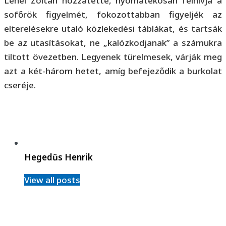
Lehel Zoltán hozzátette, nyomatékosan felhívja a
sofőrök figyelmét, fokozottabban figyeljék az
elterelésekre utaló közlekedési táblákat, és tartsák
be az utasításokat, ne „kalózkodjanak” a számukra
tiltott övezetben. Legyenek türelmesek, várják meg
azt a két-három hetet, amíg befejeződik a burkolat
cseréje.
Hegedűs Henrik
View all posts