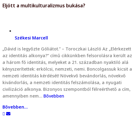
Eljött a multikulturalizmus bukása?
Székesi Marcell
„Dávid is legyőzte Góliátot.” – Toroczkai László Az „Elérkezett
az identitás alkonya?” című cikkünkben felsorolásra került az
a három fő identitás, melyeket a 21. században nyaktiló alá
kényszerítettek: erkölcsi, nemzeti, nemi. Boncolgassuk kicsit a
nemzeti identitás kérdését! Növekvő bevándorlás, növekvő
kivándorlás, a nemzeti identitás felszámolása, a nyugati
civilizáció alkonya. Bizonyos szempontból félreérthető a cím,
amennyiben nem…
Bővebben
Bővebben...