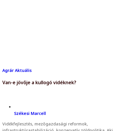
Agrár
Aktuális
Van-e jövője a kullogó vidéknek?
Székesi Marcell
Vidékfejlesztés, mezőgazdasági reformok,
infrastruktúrastabilizáció, konzervatív zöldpolitika. Aki