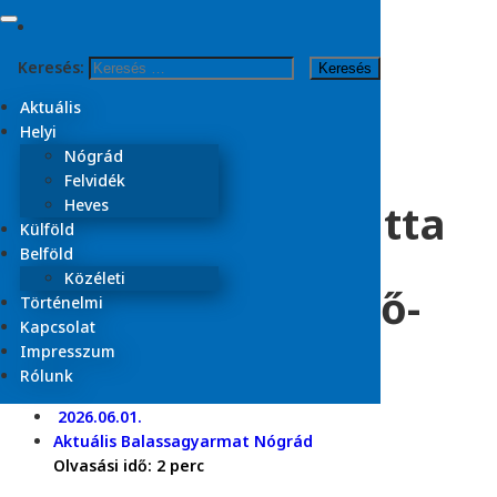
Skip to content
Keresés:
Kezdőlap
2026
Aktuális
június
Helyi
1
Nógrád
Felvidék
Kilépéséről faggatta
Heves
Külföld
az ellenzék Csach
Belföld
Közéleti
Gábort a képviselő-
Történelmi
Kapcsolat
testületben
Impresszum
Rólunk
2026.06.01.
Aktuális
Balassagyarmat
Nógrád
Olvasási idő:
2
perc