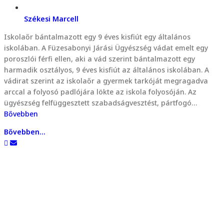
Székesi Marcell
Iskolaőr bántalmazott egy 9 éves kisfiút egy általános
iskolában. A Füzesabonyi Járási Ügyészség vádat emelt egy
poroszlói férfi ellen, aki a vád szerint bántalmazott egy
harmadik osztályos, 9 éves kisfiút az általános iskolában. A
vádirat szerint az iskolaőr a gyermek tarkóját megragadva
arccal a folyosó padlójára lökte az iskola folyosóján. Az
ügyészség felfüggesztett szabadságvesztést, pártfogó…
Bővebben
Bővebben...