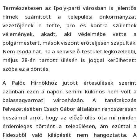
Természetesen az Ipoly-parti városban is jelentős
hírnek számított a települési önkormányzat
vezetőjének e tette, pro és kontra születtek
vélemények, akadt, aki védelmébe vette a
polgármestert, mások viszont erőteljesen szapulták.
Nem csoda hát, ha a képviselő-testület legközelebbi,
május 28-án tartott ülésén is joggal kerülhetett
szóba ez a döntés.
A Palóc Hírnökhöz jutott értesülések szerint
azonban ezen a napon semmi különös nem volt a
balassagyarmati városházán. A tanácskozás
felvezetésében Csach Gábor általában rendszeresen
beszámol arról, hogy az előző ülés óta mi minden
érdemleges történt a településen, ám ezúttal a
Fideszből való kilépését nem hangoztatta. A