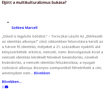
Eljött a multikulturalizmus bukása?
Székesi Marcell
„Dávid is legyőzte Góliátot.” – Toroczkai László Az „Elérkezett
az identitás alkonya?” című cikkünkben felsorolásra került az
a három fő identitás, melyeket a 21. században nyaktiló alá
kényszerítettek: erkölcsi, nemzeti, nemi. Boncolgassuk kicsit a
nemzeti identitás kérdését! Növekvő bevándorlás, növekvő
kivándorlás, a nemzeti identitás felszámolása, a nyugati
civilizáció alkonya. Bizonyos szempontból félreérthető a cím,
amennyiben nem…
Bővebben
Bővebben...