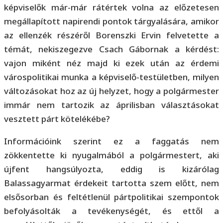
képviselők már-már rátértek volna az előzetesen
megállapított napirendi pontok tárgyalására, amikor
az ellenzék részéről Borenszki Ervin felvetette a
témát, nekiszegezve Csach Gábornak a kérdést:
vajon miként néz majd ki ezek után az érdemi
várospolitikai munka a képviselő-testületben, milyen
változásokat hoz az új helyzet, hogy a polgármester
immár nem tartozik az áprilisban választásokat
vesztett párt kötelékébe?
Információink szerint ez a faggatás nem
zökkentette ki nyugalmából a polgármestert, aki
újfent hangsúlyozta, eddig is kizárólag
Balassagyarmat érdekeit tartotta szem előtt, nem
elsősorban és feltétlenül pártpolitikai szempontok
befolyásolták a tevékenységét, és ettől a