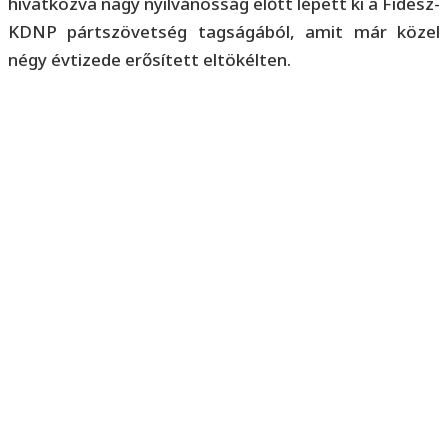
hivatkozva nagy nyilvánosság előtt lépett ki a Fidesz-
KDNP pártszövetség tagságából, amit már közel
négy évtizede erősített eltökélten.