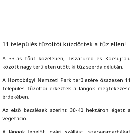
11 település tűzoltói küzdöttek a tűz ellen!
A 33-as főút közelében, Tiszafüred és Kócsújfalu
között nagy területen ütött ki tűz szerda délután.
A Hortobágyi Nemzeti Park területére összesen 11
település tűzoltói érkeztek a lángok megfékezése
érdekében.
Az első becslések szerint 30-40 hektáron égett a
vegetáció.
A lángok legelőt, nyári szállást, szarvasmarhákat