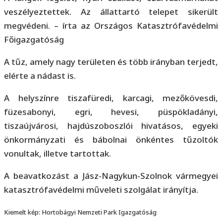
veszélyeztettek. Az állattartó telepet sikerült
megvédeni. – írta az Országos Katasztrófavédelmi
Főigazgatóság
A tűz, amely nagy területen és több irányban terjedt,
elérte a nádast is.
A helyszínre tiszafüredi, karcagi, mezőkövesdi,
füzesabonyi, egri, hevesi, püspökladányi,
tiszaújvárosi, hajdúszoboszlói hivatásos, egyeki
önkormányzati és bábolnai önkéntes tűzoltók
vonultak, illetve tartottak.
A beavatkozást a Jász-Nagykun-Szolnok vármegyei
katasztrófavédelmi műveleti szolgálat irányítja.
Kiemelt kép: Hortobágyi Nemzeti Park Igazgatóság