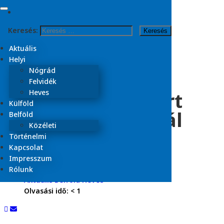
Skip to content
Keresés:
Kezdőlap
2026
Aktuális
július
Helyi
3
Nógrád
Felvidék
Pusztító tűz söpört
Heves
Külföld
végig a Tisza-tónál
Belföld
Közéleti
szerdán
Történelmi
Kapcsolat
Impresszum
2026.07.03.
Rólunk
Aktuális
Belföld
Heves
Olvasási idő:
< 1