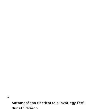
Automosóban tisztította a lovát egy férfi
Dunaföldváron