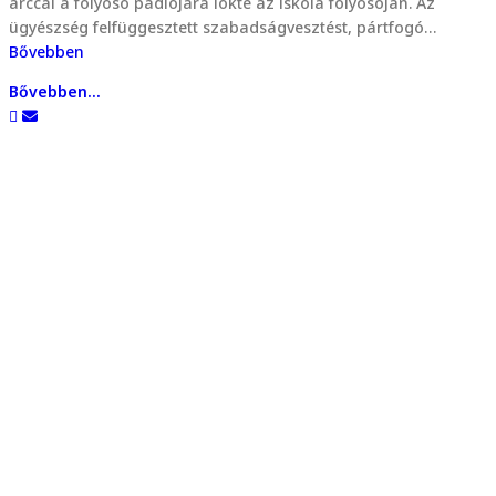
arccal a folyosó padlójára lökte az iskola folyosóján. Az
ügyészség felfüggesztett szabadságvesztést, pártfogó…
Bővebben
Bővebben...