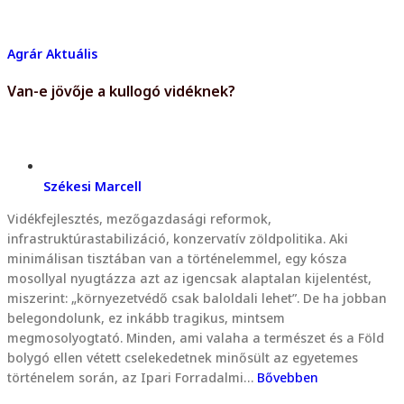
Agrár
Aktuális
Van-e jövője a kullogó vidéknek?
Székesi Marcell
Vidékfejlesztés, mezőgazdasági reformok,
infrastruktúrastabilizáció, konzervatív zöldpolitika. Aki
minimálisan tisztában van a történelemmel, egy kósza
mosollyal nyugtázza azt az igencsak alaptalan kijelentést,
miszerint: „környezetvédő csak baloldali lehet”. De ha jobban
belegondolunk, ez inkább tragikus, mintsem
megmosolyogtató. Minden, ami valaha a természet és a Föld
bolygó ellen vétett cselekedetnek minősült az egyetemes
történelem során, az Ipari Forradalmi…
Bővebben