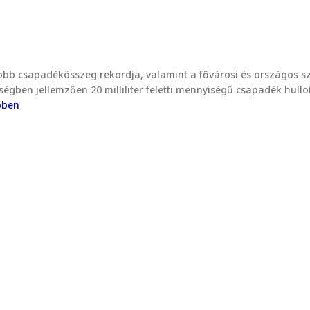
bb csapadékösszeg rekordja, valamint a fővárosi és országos szé
ben jellemzően 20 milliliter feletti mennyiségű csapadék hullott,
bben