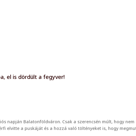
, el is dördült a fegyver!
ációs napján Balatonföldváron. Csak a szerencsén múlt, hogy nem
férfi elvitte a puskáját és a hozzá való töltényeket is, hogy megm