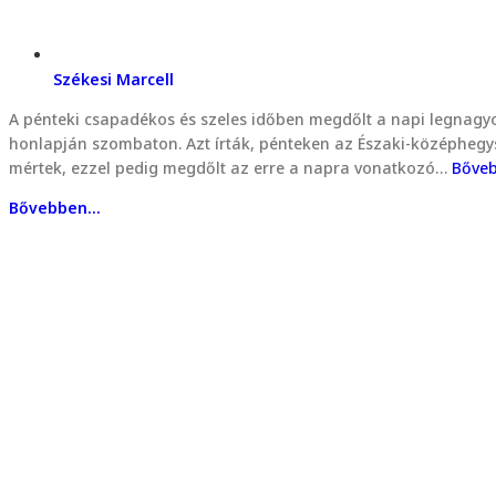
Székesi Marcell
A pénteki csapadékos és szeles időben megdőlt a napi legnagyo
honlapján szombaton. Azt írták, pénteken az Északi-középhegység
mértek, ezzel pedig megdőlt az erre a napra vonatkozó…
Bőve
Bővebben...