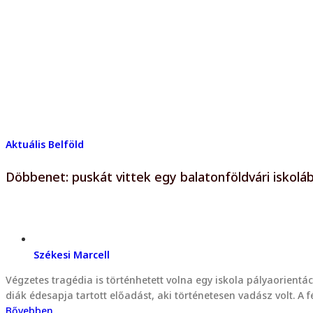
Aktuális
Belföld
Döbbenet: puskát vittek egy balatonföldvári iskolába
Székesi Marcell
Végzetes tragédia is történhetett volna egy iskola pályaorient
diák édesapja tartott előadást, aki történetesen vadász volt. A 
Bővebben