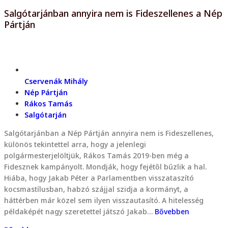
Salgótarjánban annyira nem is Fideszellenes a Nép
Pártján
Cservenák Mihály
Nép Pártján
Rákos Tamás
Salgótarján
Salgótarjánban a Nép Pártján annyira nem is Fideszellenes,
különös tekintettel arra, hogy a jelenlegi
polgármesterjelöltjük, Rákos Tamás 2019-ben még a
Fidesznek kampányolt. Mondják, hogy fejétől bűzlik a hal.
Hiába, hogy Jakab Péter a Parlamentben visszataszító
kocsmastílusban, habzó szájjal szidja a kormányt, a
háttérben már közel sem ilyen visszautasító. A hitelesség
példaképét nagy szeretettel játszó Jakab…
Bővebben