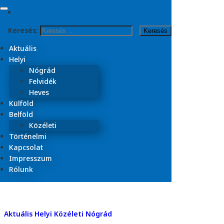
Skip to content
Keresés:
Kezdőlap
2024
Aktuális
május
Helyi
Nógrád
Nap:
2024. május 8.
Felvidék
Heves
Külföld
Belföld
Közéleti
Történelmi
Kapcsolat
Impresszum
Rólunk
Aktuális
Helyi
Közéleti
Nógrád