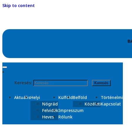
Skip to content
Kezdőlap
2024
Keresés:
október
Nap:
2024. október 23.
Aktuális
Helyi
Külföld
Belföld
Történelmi
Nógrád
Közéleti
Kapcsolat
Felvidék
Impresszum
Heves
Rólunk