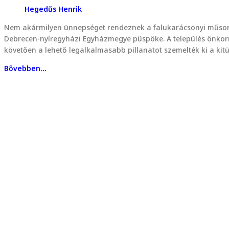
Hegedűs Henrik
Nem akármilyen ünnepséget rendeznek a falukarácsonyi műsor k
Debrecen-nyíregyházi Egyházmegye püspöke. A település önkor
követően a lehető legalkalmasabb pillanatot szemelték ki a ki
Bővebben...