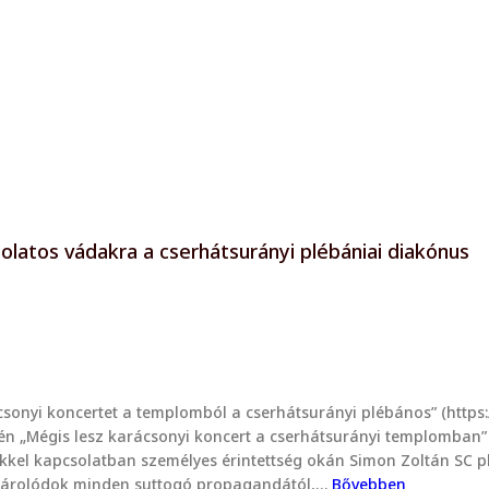
solatos vádakra a cserhátsurányi plébániai diakónus
csonyi koncertet a templomból a cserhátsurányi plébános” (https:
n „Mégis lesz karácsonyi koncert a cserhátsurányi templomban” (
kel kapcsolatban személyes érintettség okán Simon Zoltán SC pl
lhatárolódok minden suttogó propagandától,…
Bővebben