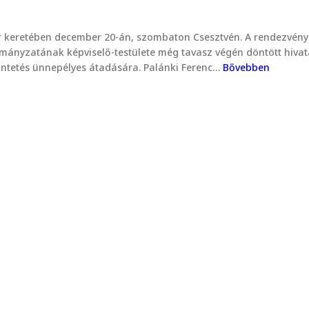
eretében december 20-án, szombaton Csesztvén. A rendezvény ke
mányzatának képviselő-testülete még tavasz végén döntött hiva
tüntetés ünnepélyes átadására. Palánki Ferenc…
Bővebben