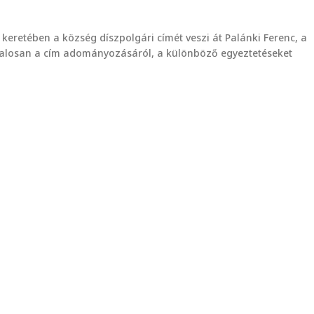
retében a község díszpolgári címét veszi át Palánki Ferenc, a
talosan a cím adományozásáról, a különböző egyeztetéseket