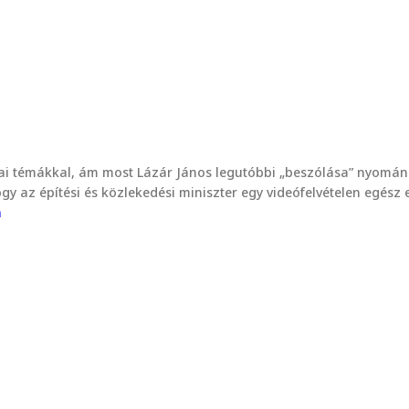
ai témákkal, ám most Lázár János legutóbbi „beszólása” nyomán 
y az építési és közlekedési miniszter egy videófelvételen egész
n