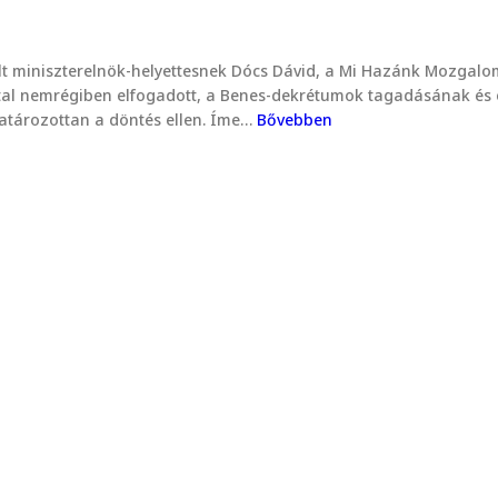
lt miniszterelnök-helyettesnek Dócs Dávid, a Mi Hazánk Mozgalo
által nemrégiben elfogadott, a Benes-dekrétumok tagadásának és
határozottan a döntés ellen. Íme…
Bővebben