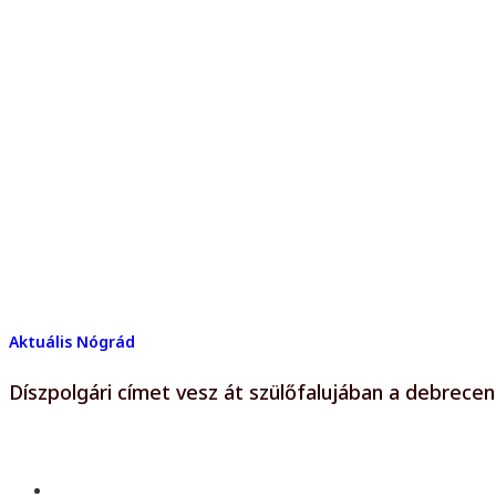
Aktuális
Nógrád
Díszpolgári címet vesz át szülőfalujában a debrec