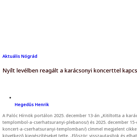
Aktuális
Nógrád
Nyílt levélben reagált a karácsonyi koncerttel kapc
Hegedűs Henrik
A Palóc Hírnök portálon 2025. december 13-án „Kitiltotta a kará
templombol-a-cserhatsuranyi-plebanos/) és 2025. december 15-é
koncert-a-cserhatsuranyi-templomban/) címmel megjelent cikkek
következő kiegészítéseket tette. „Először: visszautasítok és e