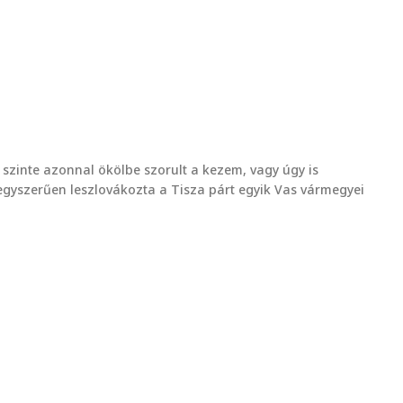
szinte azonnal ökölbe szorult a kezem, vagy úgy is
 egyszerűen leszlovákozta a Tisza párt egyik Vas vármegyei