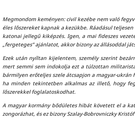
Megmondom keményen: civil kezébe nem való fegyver.
éles lőszereket kapnak a kezükbe. Ráadásul teljesen 
katonai jellegű kiképzés. Igen, a mai fideszes veze
„fergeteges” ajánlatot, akkor bizony az állásoddal játs
Ezek után nyíltan kijelentem, személy szerint bezá
mert semmi sem indokolja ezt a túlzottan militaris
bármilyen erőteljes szele átcsapjon a magyar-ukrán 
ha minden tekintetben alkalmas az illető, hogy feg
lőszerekkel foglalatoskodhat.
A magyar kormány bődületes hibát követett el a kato
zongorázhat, és ez bizony Szalay-Bobrovniczky Kristóf 