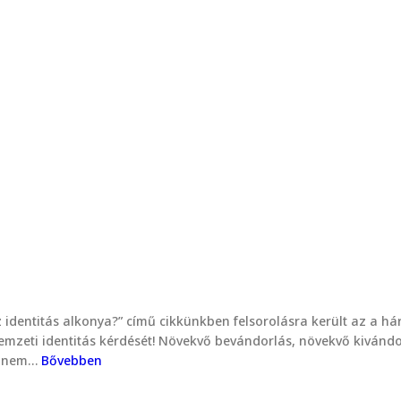
az identitás alkonya?” című cikkünkben felsorolásra került az a h
nemzeti identitás kérdését! Növekvő bevándorlás, növekvő kivándor
en nem…
Bővebben