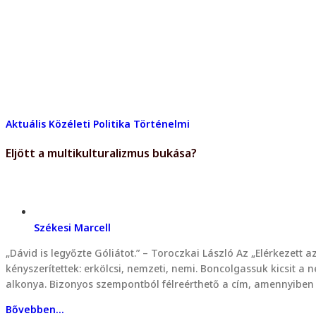
Aktuális
Közéleti
Politika
Történelmi
Eljött a multikulturalizmus bukása?
Székesi Marcell
„Dávid is legyőzte Góliátot.” – Toroczkai László Az „Elérkezett 
kényszerítettek: erkölcsi, nemzeti, nemi. Boncolgassuk kicsit a 
alkonya. Bizonyos szempontból félreérthető a cím, amennyib
Bővebben...