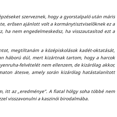
pzéseket szerveznek, hogy a gyorstalpaló után máris
e, erősen ajánlott volt a kormánytisztviselőknek ez a
esz, ha nem engedelmeskedsz, ha visszautasítod ezt a
ntot, megtiltanám a középiskolások kadét-oktatását,
an háború dúl, mert kizártnak tartom, hogy a harcok
yenruha-felvételét nem ellenzem, de kizárólag akkor,
maton átesve, amely során kizárólag hatástalanított
m, itt az „eredménye”. A fiatal hölgy soha többé nem
zzel visszavonulni a kaszinói birodalmába.