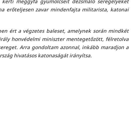
a kerti meggyfa gyümölcseit dézsmáló seregélyeket
a erőteljesen zavar mindenfajta militarista, katonai
zben ért a végzetes baleset, amelynek során mindkét
irály honvédelmi miniszter mentegetőzött, félretolva
dsereget. Arra gondoltam azonnal, inkább maradjon a
rszág hivatásos katonaságát irányítsa.