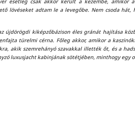
ver esetleg csak akkor került a kezembe, amikor 
ető lövéseket adtam le a levegőbe. Nem csoda hát, h
z újdörögdi kiképzőbázison éles gránát hajítása kö
fajta türelmi cérna. Főleg akkor, amikor a kaszinók
kra, akik szemrehányó szavakkal illették őt, és a ha
nyzó luxusjacht kabinjának sötétjében, minthogy egy o