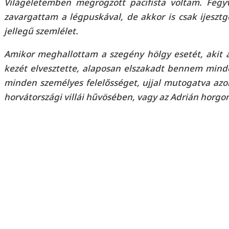
Világéletemben megrögzött pacifista voltam. Fegy
zavargattam a légpuskával, de akkor is csak ijesztg
jellegű szemlélet.
Amikor meghallottam a szegény hölgy esetét, akit a
kezét elvesztette, alaposan elszakadt bennem minden
minden személyes felelősséget, ujjal mutogatva azo
horvátországi villái hűvösében, vagy az Adrián horgo