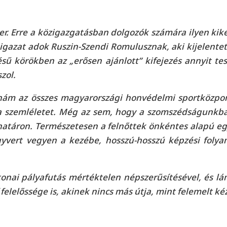
 Erre a közigazgatásban dolgozók számára ilyen kiké
igazat adok Ruszin-Szendi Romulusznak, aki kijelentett
tésű körökben az „erősen ajánlott” kifejezés annyit t
zol.
rnám az összes magyarországi honvédelmi sportközpo
ta szemléletet. Még az sem, hogy a szomszédságunkb
határon. Természetesen a felnőttek önkéntes alapú eg
yvert vegyen a kezébe, hosszú-hosszú képzési folya
nai pályafutás mértéktelen népszerűsítésével, és lá
felelőssége is, akinek nincs más útja, mint felemelt ké