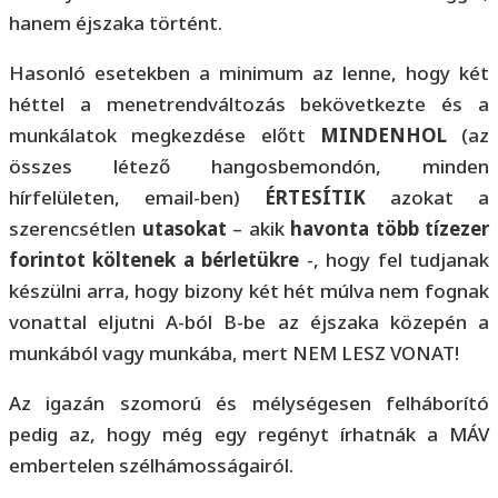
hanem éjszaka történt.
Hasonló esetekben a minimum az lenne, hogy két
héttel a menetrendváltozás bekövetkezte és a
munkálatok megkezdése előtt
MINDENHOL
(az
összes létező hangosbemondón, minden
hírfelületen, email-ben)
ÉRTESÍTIK
azokat a
szerencsétlen
utasokat
– akik
havonta több tízezer
forintot költenek a bérletükre
-, hogy fel tudjanak
készülni arra, hogy bizony két hét múlva nem fognak
vonattal eljutni A-ból B-be az éjszaka közepén a
munkából vagy munkába, mert NEM LESZ VONAT!
Az igazán szomorú és mélységesen felháborító
pedig az, hogy még egy regényt írhatnák a MÁV
embertelen szélhámosságairól.