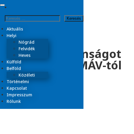
Skip
to
Kezdőlap
Keresés:
content
2025
április
Aktuális
4
Helyi
Nógrád
Újabb pofátlanságot
Felvidék
Heves
láthattunk a MÁV-tól
Külföld
Belföld
Közéleti
Történelmi
2025.04.04.
Kapcsolat
Aktuális
Belföld
Heves
Impresszum
Olvasási idő:
2
perc
Rólunk