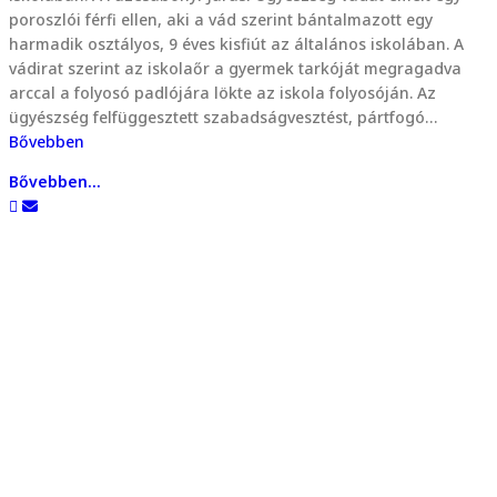
poroszlói férfi ellen, aki a vád szerint bántalmazott egy
harmadik osztályos, 9 éves kisfiút az általános iskolában. A
vádirat szerint az iskolaőr a gyermek tarkóját megragadva
arccal a folyosó padlójára lökte az iskola folyosóján. Az
ügyészség felfüggesztett szabadságvesztést, pártfogó…
Bővebben
Bővebben...