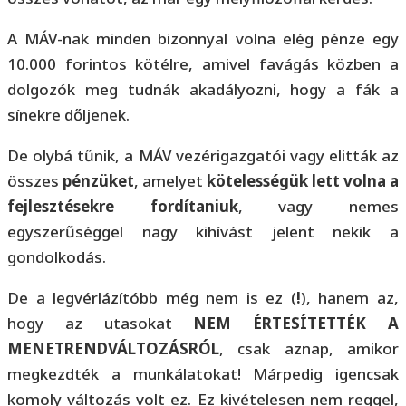
A MÁV-nak minden bizonnyal volna elég pénze egy
10.000 forintos kötélre, amivel favágás közben a
dolgozók meg tudnák akadályozni, hogy a fák a
sínekre dőljenek.
De olybá tűnik, a MÁV vezérigazgatói vagy elitták az
összes
pénzüket
, amelyet
kötelességük lett volna a
fejlesztésekre fordítaniuk
, vagy nemes
egyszerűséggel nagy kihívást jelent nekik a
gondolkodás.
De a legvérlázítóbb még nem is ez (
!
), hanem az,
hogy az utasokat
NEM ÉRTESÍTETTÉK A
MENETRENDVÁLTOZÁSRÓL
, csak aznap, amikor
megkezdték a munkálatokat! Márpedig igencsak
komoly változás volt ez. Ez kivételesen nem reggel,