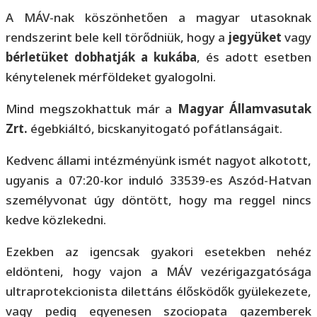
A MÁV-nak köszönhetően a magyar utasoknak
rendszerint bele kell törődniük, hogy a
jegyüket
vagy
bérletüket
dobhatják a kukába
, és adott esetben
kénytelenek mérföldeket gyalogolni.
Mind megszokhattuk már a
Magyar Államvasutak
Zrt.
égebkiáltó, bicskanyitogató pofátlanságait.
Kedvenc állami intézményünk ismét nagyot alkotott,
ugyanis a 07:20-kor induló 33539-es Aszód-Hatvan
személyvonat úgy döntött, hogy ma reggel nincs
kedve közlekedni.
Ezekben az igencsak gyakori esetekben nehéz
eldönteni, hogy vajon a MÁV vezérigazgatósága
ultraprotekcionista dilettáns élősködők gyülekezete,
vagy pedig egyenesen szociopata gazemberek