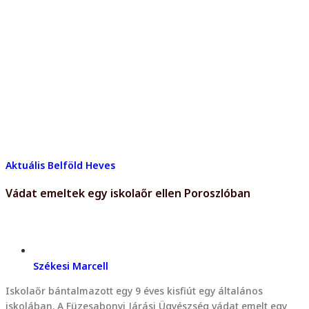
Aktuális
Belföld
Heves
Vádat emeltek egy iskolaőr ellen Poroszlóban
Székesi Marcell
Iskolaőr bántalmazott egy 9 éves kisfiút egy általános
iskolában. A Füzesabonyi Járási Ügyészség vádat emelt egy