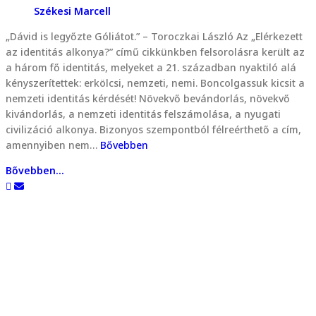
Székesi Marcell
„Dávid is legyőzte Góliátot.” – Toroczkai László Az „Elérkezett
az identitás alkonya?” című cikkünkben felsorolásra került az
a három fő identitás, melyeket a 21. században nyaktiló alá
kényszerítettek: erkölcsi, nemzeti, nemi. Boncolgassuk kicsit a
nemzeti identitás kérdését! Növekvő bevándorlás, növekvő
kivándorlás, a nemzeti identitás felszámolása, a nyugati
civilizáció alkonya. Bizonyos szempontból félreérthető a cím,
amennyiben nem…
Bővebben
Bővebben...