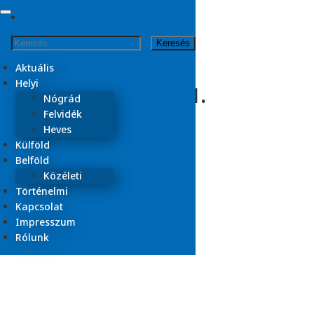
Skip
to
Kezdőlap
Keresés:
content
2025
április
Aktuális
Helyi
Nap:
2025. április 11.
Nógrád
Felvidék
Heves
Külföld
Belföld
Közéleti
Történelmi
Kapcsolat
Impresszum
Rólunk