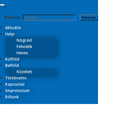
Skip to content
Keresés:
Kezdőlap
2025
Aktuális
május
Helyi
Nógrád
Nap:
2025. május 17.
Felvidék
Heves
Külföld
Belföld
Közéleti
Történelmi
Kapcsolat
Impresszum
Rólunk