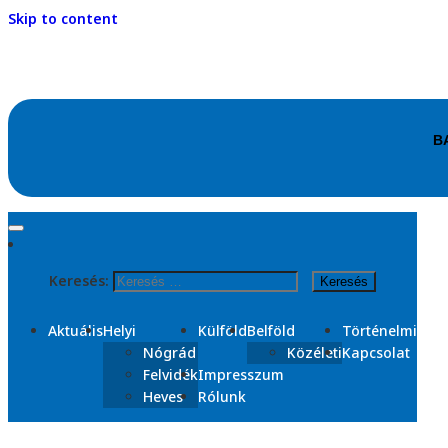
Skip to content
Kezdőlap
2025
Keresés:
szeptember
Nap:
2025. szeptember 14.
Aktuális
Helyi
Külföld
Belföld
Történelmi
Nógrád
Közéleti
Kapcsolat
Felvidék
Impresszum
Heves
Rólunk