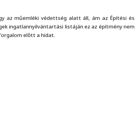
ogy az műemléki védettség alatt áll, ám az Építési és
ek ingatlannyilvántartási listáján ez az építmény nem
forgalom előtt a hidat.