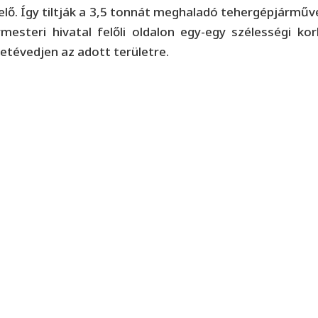
elő. Így tiltják a 3,5 tonnát meghaladó tehergépjárműv
esteri hivatal felőli oldalon egy-egy szélességi kor
betévedjen az adott területre.