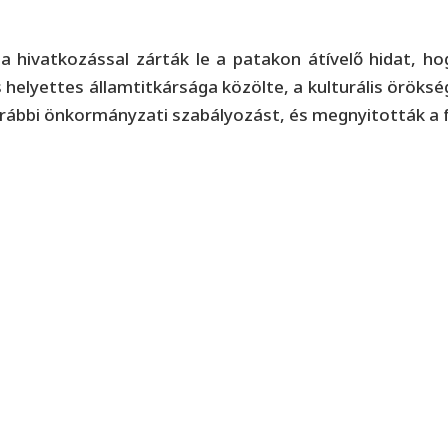
a hivatkozással zárták le a patakon átívelő hidat, h
elyettes államtitkársága közölte, a kulturális örökség
 korábbi önkormányzati szabályozást, és megnyitották a 