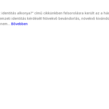
az identitás alkonya?” című cikkünkben felsorolásra került az a h
nemzeti identitás kérdését! Növekvő bevándorlás, növekvő kivándor
en nem…
Bővebben