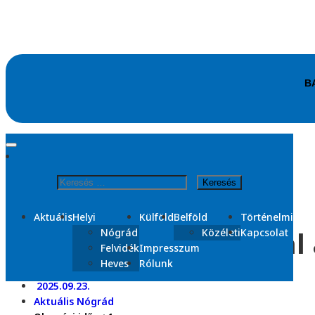
Skip
to
content
Kezdőlap
2025
Keresés:
szeptember
23
Aktuális
Helyi
Külföld
Belföld
Történelmi
Újra átjárható autóval
Nógrád
Közéleti
Kapcsolat
Felvidék
Impresszum
Heves
Rólunk
2025.09.23.
Aktuális
Nógrád