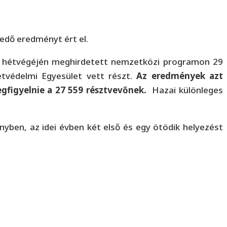
edő eredményt ért el.
ső hétvégéjén meghirdetett nemzetközi programon 29
tvédelmi Egyesület vett részt.
Az eredmények azt
megfigyelnie a 27 559 résztvevőnek.
Hazai különleges
yben, az idei évben két első és egy ötödik helyezést