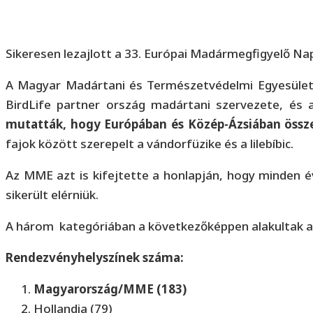
Sikeresen lezajlott a 33. Európai Madármegfigyelő N
A Magyar Madártani és Természetvédelmi Egyesület 
BirdLife partner ország madártani szervezete, és
mutatták, hogy Európában és Közép-Ázsiában össz
fajok között szerepelt a vándorfüzike és a lilebíbic.
Az MME azt is kifejtette a honlapján, hogy minden é
sikerült elérniük.
A három kategóriában a következőképpen alakultak 
Rendezvényhelyszínek száma:
Magyarország/MME (183)
Hollandia (79)