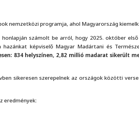
apok nemzetközi programja, ahol Magyarország kiemelk
honlapján számolt be arról, hogy 2025. október el
 a hazánkat képviselő Magyar Madártani és Természe
esen:
834 helyszínen, 2,82 millió madarat sikerült 
vben sikeresen szerepelnek az országok közötti versen
az eredmények: