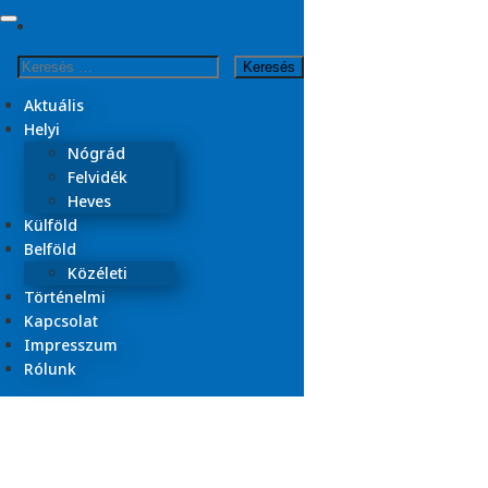
Skip
to
Kezdőlap
Keresés:
content
gomba
Aktuális
Helyi
Nógrád
Felvidék
Heves
Külföld
Belföld
Közéleti
Történelmi
Kapcsolat
Impresszum
Rólunk