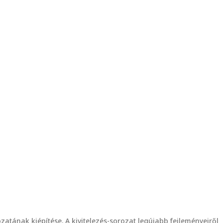
tának kiépítése. A kivitelezés-sorozat legújabb fejleményeiről