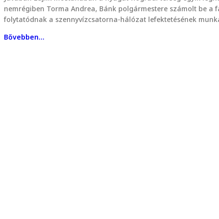
nemrégiben Torma Andrea, Bánk polgármestere számolt be a fa
folytatódnak a szennyvízcsatorna-hálózat lefektetésének munká
Bővebben...