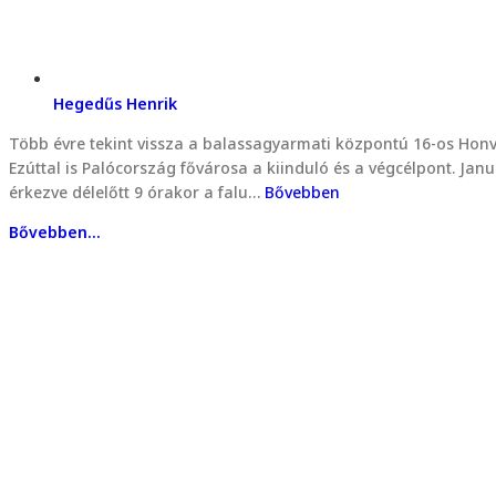
Hegedűs Henrik
Több évre tekint vissza a balassagyarmati központú 16-os Hon
Ezúttal is Palócország fővárosa a kiinduló és a végcélpont. J
érkezve délelőtt 9 órakor a falu…
Bővebben
Bővebben...