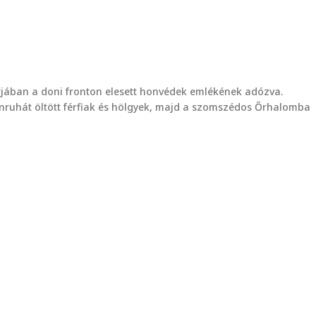
rjában a doni fronton elesett honvédek emlékének adózva.
enruhát öltött férfiak és hölgyek, majd a szomszédos Őrhalomba