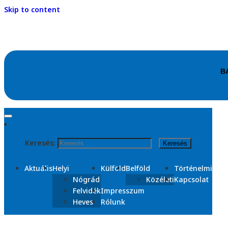
Skip to content
Kezdőlap
2025
Keresés:
január
Nap:
2025. január 9.
Aktuális
Helyi
Külföld
Belföld
Történelmi
Nógrád
Közéleti
Kapcsolat
Felvidék
Impresszum
Heves
Rólunk