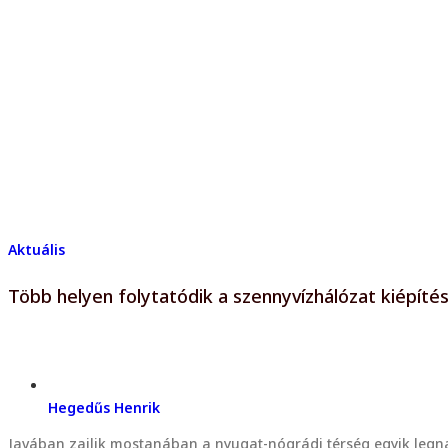
Aktuális
Több helyen folytatódik a szennyvízhálózat kiépít
Hegedűs Henrik
Javában zajlik mostanában a nyugat-nógrádi térség egyik legna