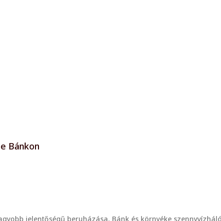
ése Bánkon
gyobb jelentőségű beruházása, Bánk és környéke szennyvízhálóza