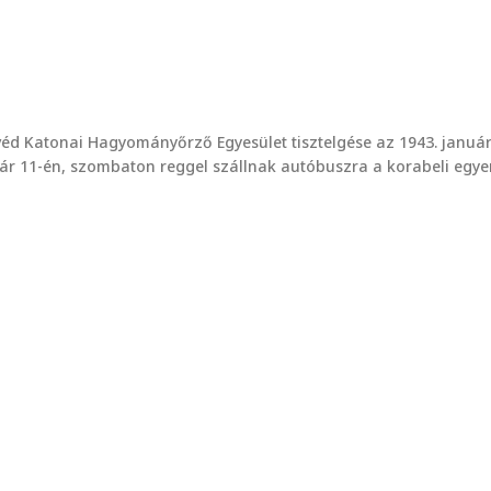
véd Katonai Hagyományőrző Egyesület tisztelgése az 1943. januá
anuár 11-én, szombaton reggel szállnak autóbuszra a korabeli egy