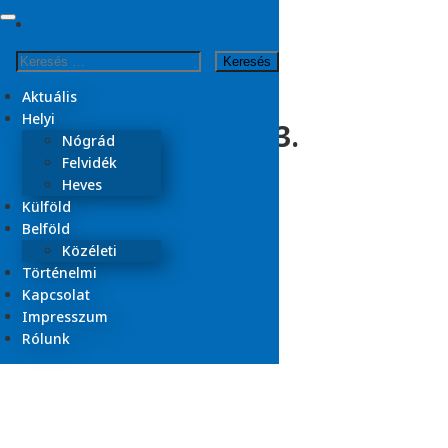
Skip
to
Kezdőlap
Keresés:
content
2025
január
Aktuális
Helyi
Nap:
2025. január 23.
Nógrád
Felvidék
Heves
Külföld
Belföld
Közéleti
Történelmi
Kapcsolat
Impresszum
Rólunk