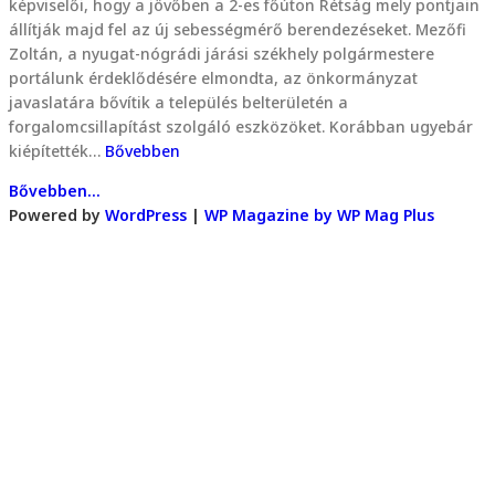
képviselői, hogy a jövőben a 2-es főúton Rétság mely pontjain
állítják majd fel az új sebességmérő berendezéseket. Mezőfi
Zoltán, a nyugat-nógrádi járási székhely polgármestere
portálunk érdeklődésére elmondta, az önkormányzat
javaslatára bővítik a település belterületén a
forgalomcsillapítást szolgáló eszközöket. Korábban ugyebár
kiépítették…
Bővebben
Bővebben...
Powered by
WordPress
|
WP Magazine by WP Mag Plus