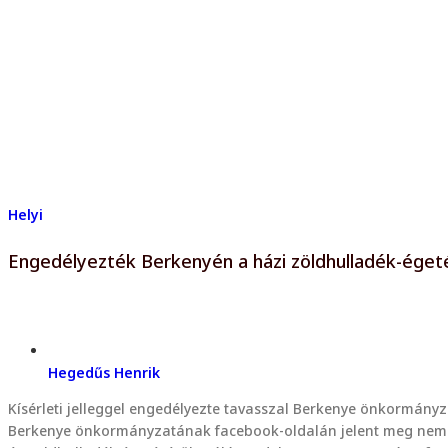
Helyi
Engedélyezték Berkenyén a házi zöldhulladék-égetés
Hegedűs Henrik
Kísérleti jelleggel engedélyezte tavasszal Berkenye önkormányzat
Berkenye önkormányzatának facebook-oldalán jelent meg nemrégib