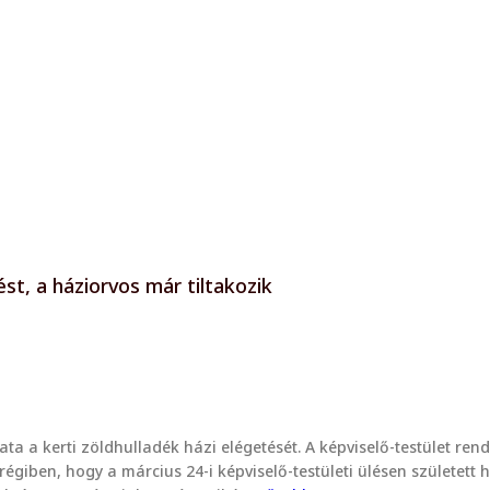
t, a háziorvos már tiltakozik
a a kerti zöldhulladék házi elégetését. A képviselő-testület rende
en, hogy a március 24-i képviselő-testületi ülésen született hat