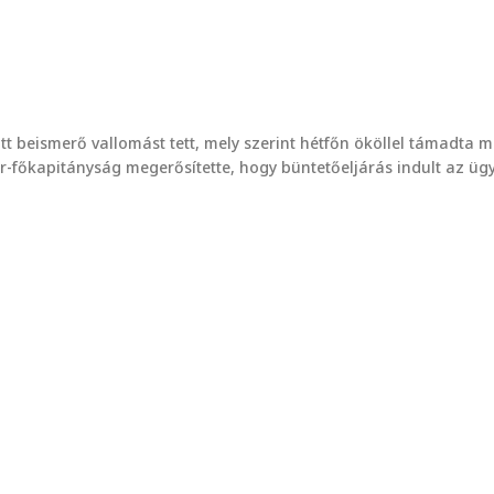
ott beismerő vallomást tett, mely szerint hétfőn ököllel támadta me
-főkapitányság megerősítette, hogy büntetőeljárás indult az üg