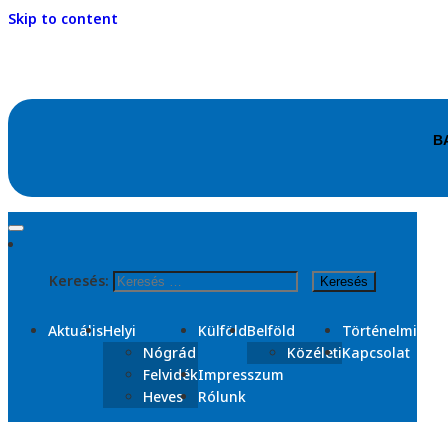
Skip to content
Kezdőlap
2025
Keresés:
március
Nap:
2025. március 27.
Aktuális
Helyi
Külföld
Belföld
Történelmi
Nógrád
Közéleti
Kapcsolat
Felvidék
Impresszum
Heves
Rólunk