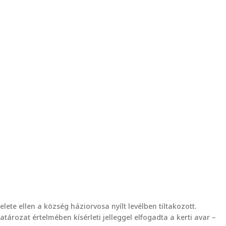
lete ellen a község háziorvosa nyílt levélben tiltakozott.
ározat értelmében kísérleti jelleggel elfogadta a kerti avar –