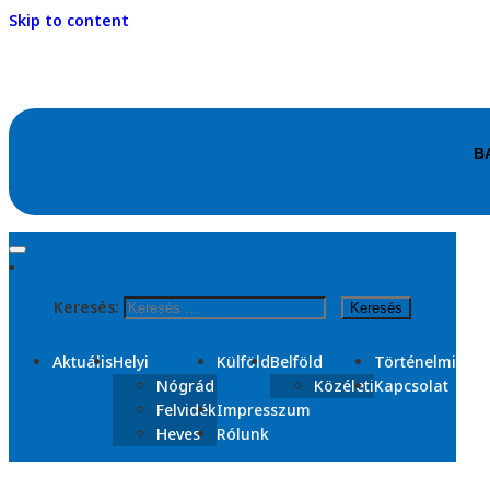
Skip to content
Kezdőlap
2025
Keresés:
április
Nap:
2025. április 24.
Aktuális
Helyi
Külföld
Belföld
Történelmi
Nógrád
Közéleti
Kapcsolat
Felvidék
Impresszum
Heves
Rólunk