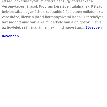
rétsági önkormányzat, minderre pénzügyi forrásokat a
Versenyképes Járások Program keretében találnának. Rétság
belvárosában egymáshoz kapcsolódó épületben működnek a
városháza, illetve a járási kormányhivatal irodái. A terebélyes
ház mögött amolyan alkalmi parkoló van a dolgozók, illetve
az ügyfelek számára, ám ennek mind nagysága,…
Bővebben
Bővebben...