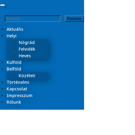
Skip
to
Kezdőlap
Keresés:
content
gombászás
Aktuális
Helyi
Nógrád
Felvidék
Heves
Külföld
Belföld
Közéleti
Történelmi
Kapcsolat
Impresszum
Rólunk