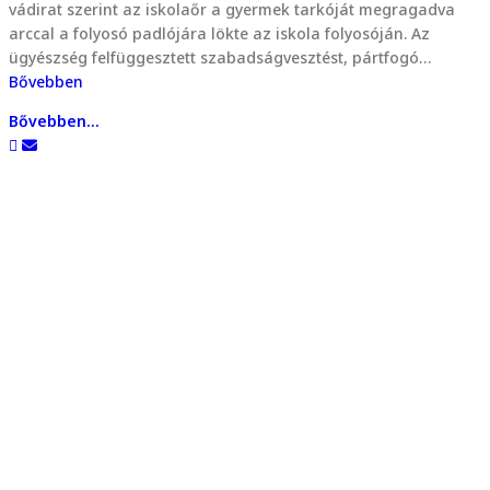
vádirat szerint az iskolaőr a gyermek tarkóját megragadva
arccal a folyosó padlójára lökte az iskola folyosóján. Az
ügyészség felfüggesztett szabadságvesztést, pártfogó…
Bővebben
Bővebben...