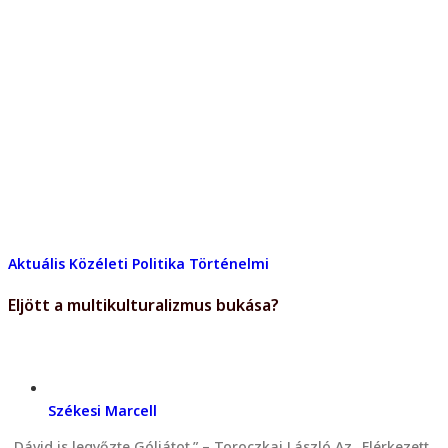
Aktuális
Közéleti
Politika
Történelmi
Eljött a multikulturalizmus bukása?
Székesi Marcell
„Dávid is legyőzte Góliátot.” – Toroczkai László Az „Elérkezett