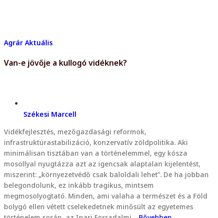
Agrár
Aktuális
Van-e jövője a kullogó vidéknek?
Székesi Marcell
Vidékfejlesztés, mezőgazdasági reformok,
infrastruktúrastabilizáció, konzervatív zöldpolitika. Aki
minimálisan tisztában van a történelemmel, egy kósza
mosollyal nyugtázza azt az igencsak alaptalan kijelentést,
miszerint: „környezetvédő csak baloldali lehet”. De ha jobban
belegondolunk, ez inkább tragikus, mintsem
megmosolyogtató. Minden, ami valaha a természet és a Föld
bolygó ellen vétett cselekedetnek minősült az egyetemes
történelem során, az Ipari Forradalmi…
Bővebben