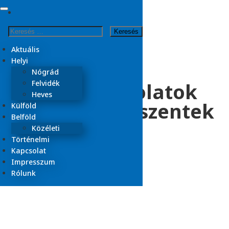
Skip
to
Kezdőlap
Keresés:
content
2025
október
Aktuális
31
Helyi
Nógrád
Pénteki gondolatok
Felvidék
Heves
(59.) – Mindenszentek
Külföld
Belföld
Közéleti
Történelmi
2025.10.31.
Kapcsolat
Aktuális
Impresszum
Olvasási idő:
2
perc
Rólunk