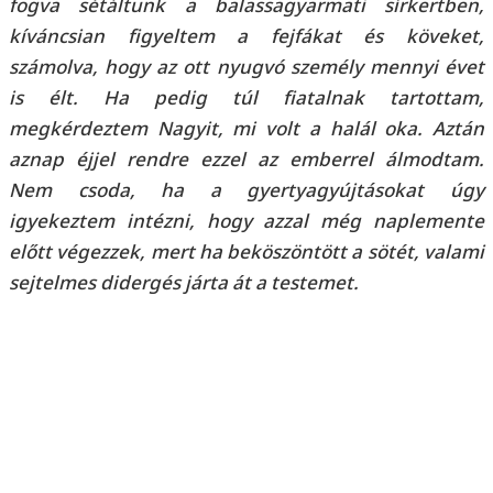
fogva sétáltunk a balassagyarmati sírkertben,
kíváncsian figyeltem a fejfákat és köveket,
számolva, hogy az ott nyugvó személy mennyi évet
is élt. Ha pedig túl fiatalnak tartottam,
megkérdeztem Nagyit, mi volt a halál oka. Aztán
aznap éjjel rendre ezzel az emberrel álmodtam.
Nem csoda, ha a gyertyagyújtásokat úgy
igyekeztem intézni, hogy azzal még naplemente
előtt végezzek, mert ha beköszöntött a sötét, valami
sejtelmes didergés járta át a testemet.