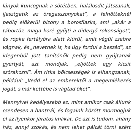
lányok kuncognak a sötétben, halálosdit játszanak,
ijesztgetik az öregasszonyokat”, a felnőtteknél
pedig előkerül bizony a borosflaska, ami „akár a
tábortűz, maga köré gyűjti a didergő rokonságot”,
és röpke fertályóra alatt kiürül, amit végül zsebre
vágnak, és „nevetnek is, ha úgy fordul a beszéd”, az
idegenből jött tanítónők pedig nem gyújtanak
gyertyát, azt mondják, „eljöttek egy kicsit
szórakozni”. Ám ritka bölcsességek is elhangzanak,
például: „Vedd el az emberektől a megemlékezés
jogát, s már kettébe is vágtad őket”.
Mennyivel kedélyesebb ez, mint amikor csak állunk
csendesen a hantnál, és fogaink között mormogjuk
el az ilyenkor járatos imákat. De azt is tudom, ahány
ház, annyi szokás, és nem lehet pálcát törni ezért