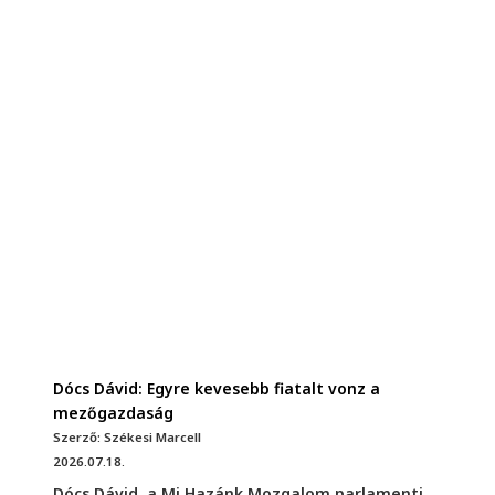
Dócs Dávid: Egyre kevesebb fiatalt vonz a
mezőgazdaság
Szerző: Székesi Marcell
2026.07.18.
Dócs Dávid, a Mi Hazánk Mozgalom parlamenti