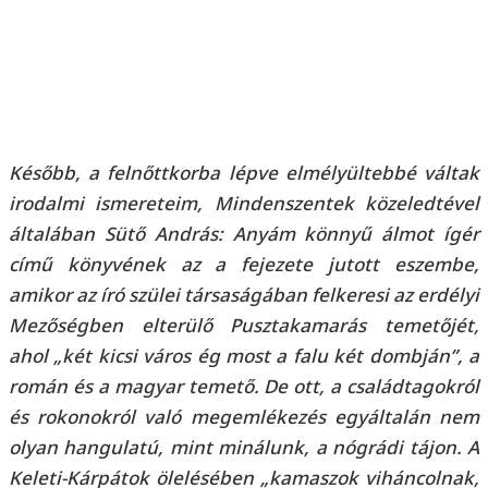
Később, a felnőttkorba lépve elmélyültebbé váltak
irodalmi ismereteim, Mindenszentek közeledtével
általában Sütő András: Anyám könnyű álmot ígér
című könyvének az a fejezete jutott eszembe,
amikor az író szülei társaságában felkeresi az erdélyi
Mezőségben elterülő Pusztakamarás temetőjét,
ahol „két kicsi város ég most a falu két dombján”, a
román és a magyar temető. De ott, a családtagokról
és rokonokról való megemlékezés egyáltalán nem
olyan hangulatú, mint minálunk, a nógrádi tájon. A
Keleti-Kárpátok ölelésében „kamaszok viháncolnak,