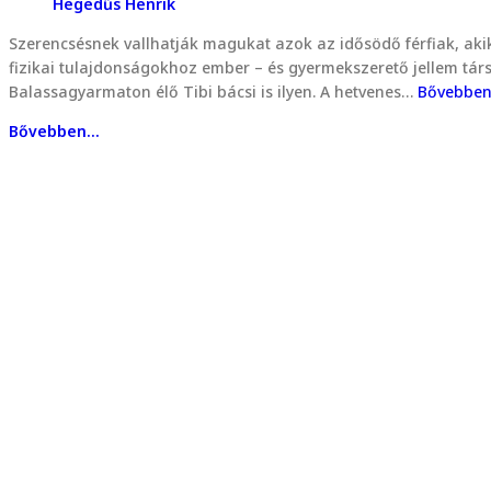
Hegedűs Henrik
Szerencsésnek vallhatják magukat azok az idősödő férfiak, aki
fizikai tulajdonságokhoz ember – és gyermekszerető jellem társ
Balassagyarmaton élő Tibi bácsi is ilyen. A hetvenes…
Bővebbe
Bővebben...