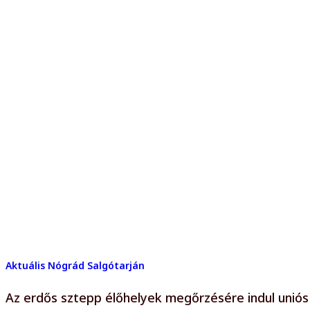
Aktuális
Nógrád
Salgótarján
Az erdős sztepp élőhelyek megőrzésére indul unió