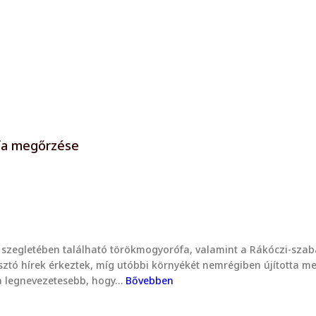
fa megőrzése
i szegletében található törökmogyorófa, valamint a Rákóczi-sza
gasztó hírek érkeztek, míg utóbbi környékét nemrégiben újított
 a legnevezetesebb, hogy…
Bővebben