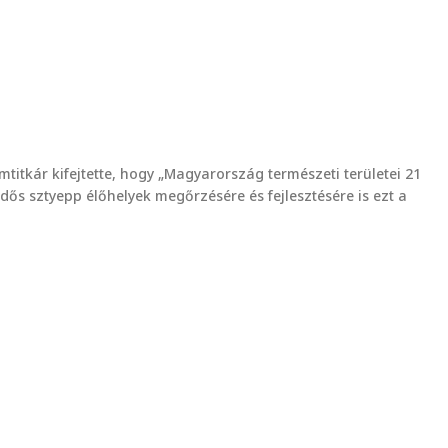
titkár kifejtette, hogy „Magyarország természeti területei 21
rdős sztyepp élőhelyek megőrzésére és fejlesztésére is ezt a