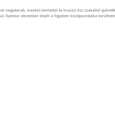
ket nagydarab, mackós termettel és hosszú ősz szakállal ajándé
ul. Ilyenkor december elején a figyelem középpontjába kerülhetn
n