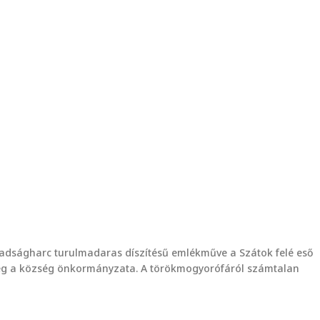
badságharc turulmadaras díszítésű emlékműve a Szátok felé eső
a meg a község önkormányzata. A törökmogyorófáról számtalan