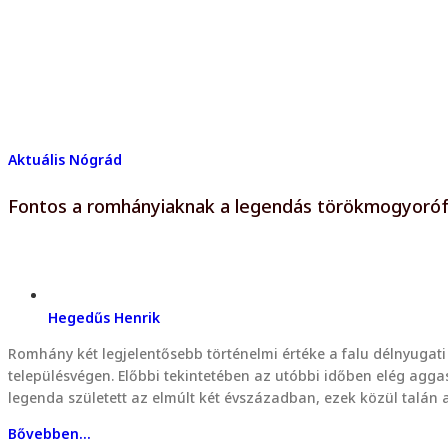
Aktuális
Nógrád
Fontos a romhányiaknak a legendás törökmogyoró
Hegedűs Henrik
Romhány két legjelentősebb történelmi értéke a falu délnyugat
településvégen. Előbbi tekintetében az utóbbi időben elég ag
legenda született az elmúlt két évszázadban, ezek közül talán
Bővebben...