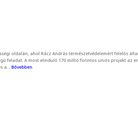
ségi oldalán, ahol Rácz András természetvédelemért felelős állam
gú feladat. A most elinduló 170 millió forintos uniós projekt az e
 és a…
Bővebben