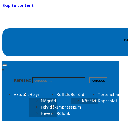
Skip to content
Kezdőlap
2025
Keresés:
december
Nap:
2025. december 5.
Aktuális
Helyi
Külföld
Belföld
Történelmi
Nógrád
Közéleti
Kapcsolat
Felvidék
Impresszum
Heves
Rólunk