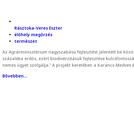
Rásztoka-Veres Eszter
élőhely megőrzés
természet
Az Agrárminisztérium nagyszabású fejlesztést jelentett be közös
százaléka erdős, ezért biodiverzitásuk fejlesztése kulcsfontossá
nemes ügyet szolgálja.” A projekt keretében a Karancs-Medves
Bővebben...