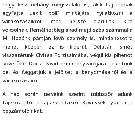
hogy lesz néhány megszólaló is, akik hajlandóak
egyfajta „exit poll” mintájára nyilatkozni a
várakozásaikról, meg persze elárulják, kire
voksolnak. Remélhetőleg akad majd szép számmal a
Mi Hazánk pártján lévő személy is, mindenesetre
menet közben ez is kiderül. Délután ismét
visszatérünk Civitas Fortissimába, végül kis pihenőt
követően Dócs Dávid eredményvárójára tekintünk
be, és faggatjuk a jelöltet a benyomásairól és a
várakozásairól.
A nap során terveink szerint többször adunk
tájékoztatót a tapasztaltakról. Kövessék nyomon a
beszámolóinkat.