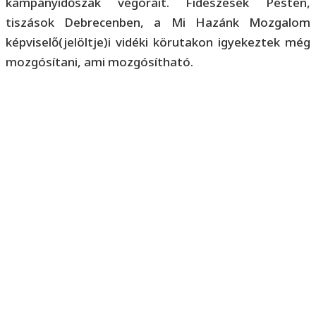
kampányidőszak végóráit. Fideszesek Pesten,
tiszások Debrecenben, a Mi Hazánk Mozgalom
képviselő(jelöltje)i vidéki körutakon igyekeztek még
mozgósítani, ami mozgósítható.