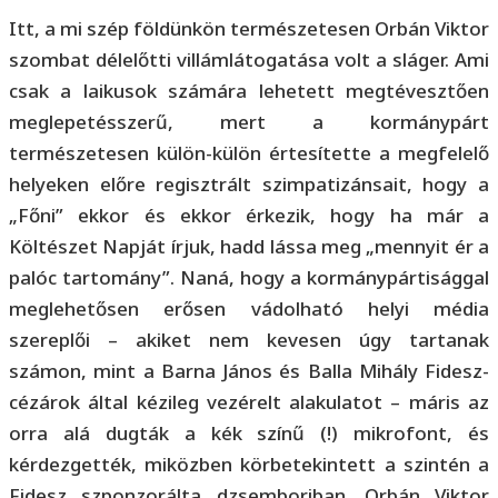
Itt, a mi szép földünkön természetesen Orbán Viktor
szombat délelőtti villámlátogatása volt a sláger. Ami
csak a laikusok számára lehetett megtévesztően
meglepetésszerű, mert a kormánypárt
természetesen külön-külön értesítette a megfelelő
helyeken előre regisztrált szimpatizánsait, hogy a
„Főni” ekkor és ekkor érkezik, hogy ha már a
Költészet Napját írjuk, hadd lássa meg „mennyit ér a
palóc tartomány”. Naná, hogy a kormánypártisággal
meglehetősen erősen vádolható helyi média
szereplői – akiket nem kevesen úgy tartanak
számon, mint a Barna János és Balla Mihály Fidesz-
cézárok által kézileg vezérelt alakulatot – máris az
orra alá dugták a kék színű (!) mikrofont, és
kérdezgették, miközben körbetekintett a szintén a
Fidesz szponzorálta dzsemboriban. Orbán Viktor