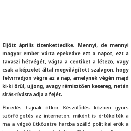
Eljött április tizenkettedike. Mennyi, de mennyi
magyar ember várta epekedve ezt a napot, ezt a
tavaszi hétvégét, vágta a centiket a létező, vagy
csak a képzelet által megvilágított szalagon, hogy
felvirradjon végre az a nap, amelynek végén majd
ki-ki örül, ujjong, avagy rémisztően kesereg, netán
sírás-rívásra adja a fejét.
Ébredés hajnali ötkor. Készülődés közben gyors
szörfölgetés az interneten, miként is értékelték a
ma a végső ütközetre harcba szálló politikai erők a