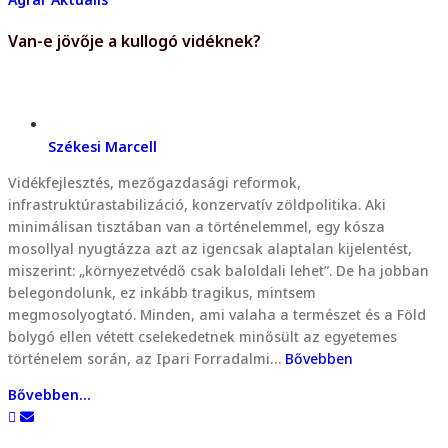
Van-e jövője a kullogó vidéknek?
Székesi Marcell
Vidékfejlesztés, mezőgazdasági reformok,
infrastruktúrastabilizáció, konzervatív zöldpolitika. Aki
minimálisan tisztában van a történelemmel, egy kósza
mosollyal nyugtázza azt az igencsak alaptalan kijelentést,
miszerint: „környezetvédő csak baloldali lehet”. De ha jobban
belegondolunk, ez inkább tragikus, mintsem
megmosolyogtató. Minden, ami valaha a természet és a Föld
bolygó ellen vétett cselekedetnek minősült az egyetemes
történelem során, az Ipari Forradalmi…
Bővebben
Bővebben...