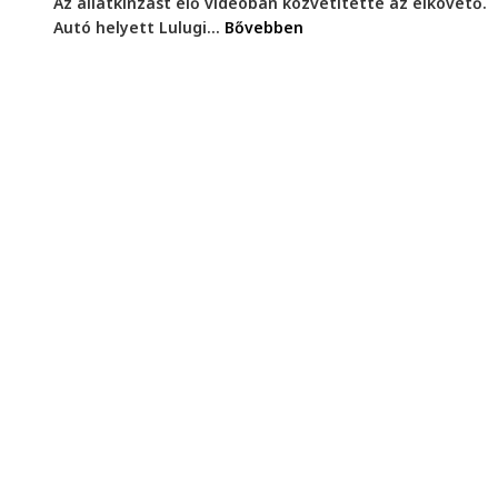
Az állatkínzást élő videóban közvetítette az elkövető.
Autó helyett Lulugi...
Bővebben