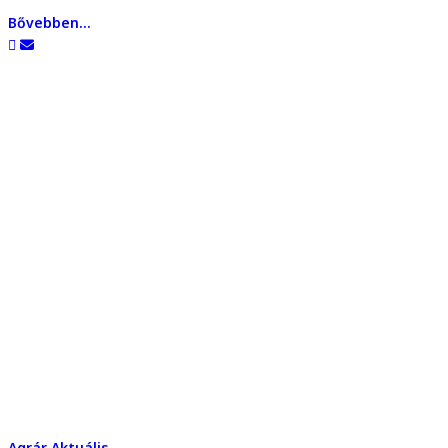
Bővebben...
Agrár
Aktuális