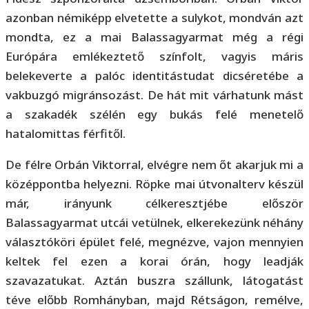
azonban némiképp elvetette a sulykot, mondván azt
mondta, ez a mai Balassagyarmat még a régi
Európára emlékeztető színfolt, vagyis máris
belekeverte a palóc identitástudat dicséretébe a
vakbuzgó migránsozást. De hát mit várhatunk mást
a szakadék szélén egy bukás felé menetelő
hatalomittas férfitől.
De félre Orbán Viktorral, elvégre nem őt akarjuk mi a
középpontba helyezni. Röpke mai útvonalterv készül
már, irányunk célkeresztjébe először
Balassagyarmat utcái vetülnek, elkerekezünk néhány
választóköri épület felé, megnézve, vajon mennyien
keltek fel ezen a korai órán, hogy leadják
szavazatukat. Aztán buszra szállunk, látogatást
téve előbb Romhányban, majd Rétságon, remélve,