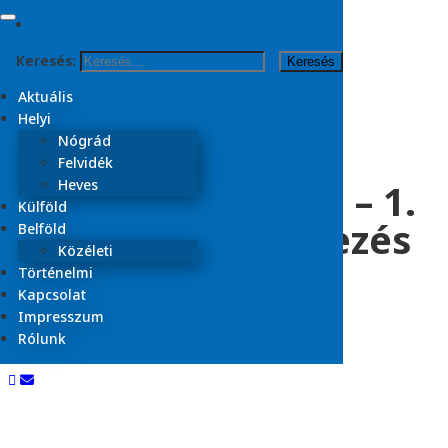
Skip to content
Keresés:
Kezdőlap
2026
Aktuális
április
Helyi
12
Nógrád
Felvidék
Választási nap(ló) – 1.
Heves
Külföld
rész: Hajnali tervezés
Belföld
Közéleti
Történelmi
Kapcsolat
2026.04.12.
Impresszum
Aktuális
Nógrád
Rólunk
Olvasási idő:
2
perc