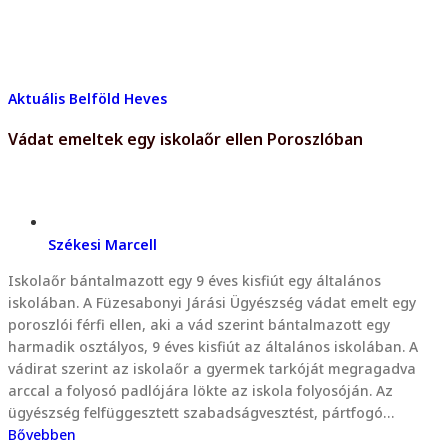
Aktuális
Belföld
Heves
Vádat emeltek egy iskolaőr ellen Poroszlóban
Székesi Marcell
Iskolaőr bántalmazott egy 9 éves kisfiút egy általános
iskolában. A Füzesabonyi Járási Ügyészség vádat emelt egy
poroszlói férfi ellen, aki a vád szerint bántalmazott egy
harmadik osztályos, 9 éves kisfiút az általános iskolában. A
vádirat szerint az iskolaőr a gyermek tarkóját megragadva
arccal a folyosó padlójára lökte az iskola folyosóján. Az
ügyészség felfüggesztett szabadságvesztést, pártfogó…
Bővebben