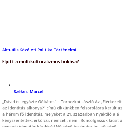
Aktuális
Közéleti
Politika
Történelmi
Eljött a multikulturalizmus bukása?
Székesi Marcell
„Dávid is legyőzte Góliátot.” – Toroczkai László Az „Elérkezett
az identitás alkonya?” című cikkünkben felsorolásra került az
a három fő identitás, melyeket a 21. században nyaktiló alá
kényszerítettek: erkölcsi, nemzeti, nemi. Boncolgassuk kicsit a
nemzeti identitás kérdését! Növekvő bevándorlás, növekvő