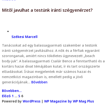
Mitől javulhat a testünk iránti szégyenérzet?
Székesi Marcell
Tanácsokat ad egy balassagyarmati szakember a testünk
iránti szégyenérzet javításához. A nők és a férfiak egyaránt
szoronganak, amiért nincs tökéletes úgynevezett „beach
body-juk”. A balassagyarmati Csalár Bence a fenntartható és a
kortárs hazai divat témájában kutat, ír és tart országszerte
előadásokat. Írásai megjelentek már számos hazai és
nemzetközi magazinban is, emellett pedig a jövő
generációjának…
Bővebben
Bővebben...
Bejegyzések
Előző
1
…
5
6
lapozása
Powered by
WordPress
|
WP Magazine by WP Mag Plus