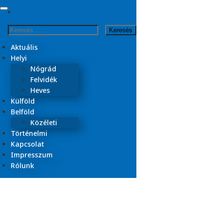
Skip
to
Kezdőlap
Keresés:
content
Közéleti
Aktuális
Közéleti
Helyi
Nógrád
Felvidék
Heves
Külföld
Belföld
Közéleti
Történelmi
Kapcsolat
Impresszum
Rólunk