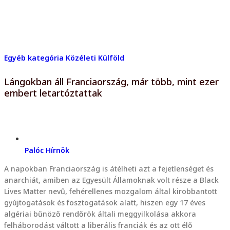
Egyéb kategória
Közéleti
Külföld
Lángokban áll Franciaország, már több, mint ezer
embert letartóztattak
Palóc Hírnök
A napokban Franciaország is átélheti azt a fejetlenséget és
anarchiát, amiben az Egyesült Államoknak volt része a Black
Lives Matter nevű, fehérellenes mozgalom által kirobbantott
gyújtogatások és fosztogatások alatt, hiszen egy 17 éves
algériai bűnöző rendőrök általi meggyilkolása akkora
felháborodást váltott a liberális franciák és az ott élő