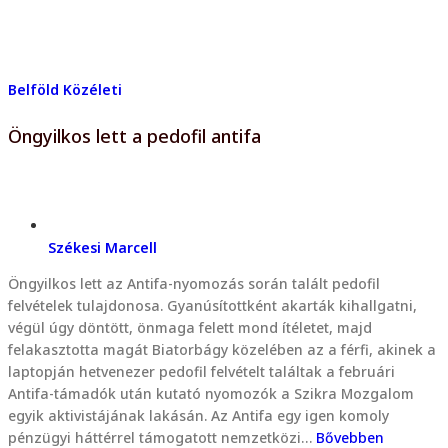
Belföld
Közéleti
Öngyilkos lett a pedofil antifa
Székesi Marcell
Öngyilkos lett az Antifa-nyomozás során talált pedofil
felvételek tulajdonosa. Gyanúsítottként akarták kihallgatni,
végül úgy döntött, önmaga felett mond ítéletet, majd
felakasztotta magát Biatorbágy közelében az a férfi, akinek a
laptopján hetvenezer pedofil felvételt találtak a februári
Antifa-támadók után kutató nyomozók a Szikra Mozgalom
egyik aktivistájának lakásán. Az Antifa egy igen komoly
pénzügyi háttérrel támogatott nemzetközi…
Bővebben