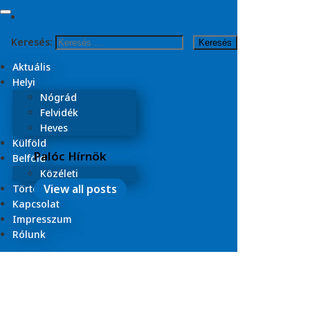
Skip to content
Keresés:
Kezdőlap
Aktuális
Helyi
Nógrád
Felvidék
Heves
Külföld
Palóc Hírnök
Belföld
Közéleti
View all posts
Történelmi
Kapcsolat
Impresszum
Rólunk