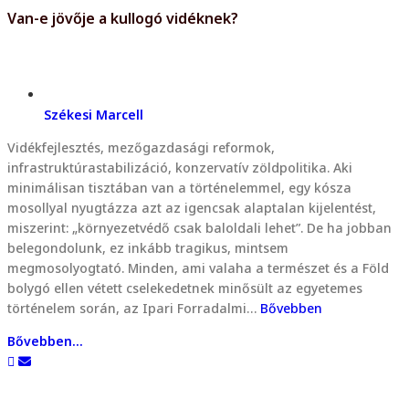
Van-e jövője a kullogó vidéknek?
Székesi Marcell
Vidékfejlesztés, mezőgazdasági reformok,
infrastruktúrastabilizáció, konzervatív zöldpolitika. Aki
minimálisan tisztában van a történelemmel, egy kósza
mosollyal nyugtázza azt az igencsak alaptalan kijelentést,
miszerint: „környezetvédő csak baloldali lehet”. De ha jobban
belegondolunk, ez inkább tragikus, mintsem
megmosolyogtató. Minden, ami valaha a természet és a Föld
bolygó ellen vétett cselekedetnek minősült az egyetemes
történelem során, az Ipari Forradalmi…
Bővebben
Bővebben...