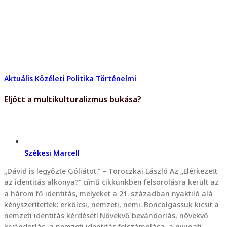
Aktuális
Közéleti
Politika
Történelmi
Eljött a multikulturalizmus bukása?
Székesi Marcell
„Dávid is legyőzte Góliátot.” – Toroczkai László Az „Elérkezett
az identitás alkonya?” című cikkünkben felsorolásra került az
a három fő identitás, melyeket a 21. században nyaktiló alá
kényszerítettek: erkölcsi, nemzeti, nemi. Boncolgassuk kicsit a
nemzeti identitás kérdését! Növekvő bevándorlás, növekvő
kivándorlás, a nemzeti identitás felszámolása, a nyugati