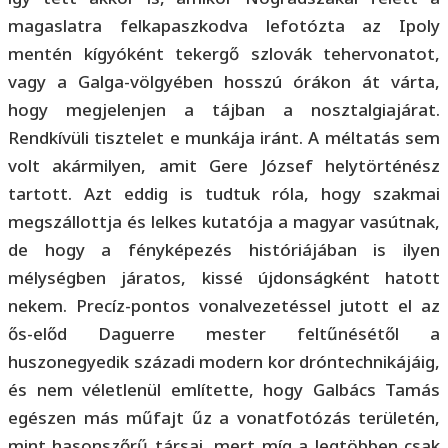
magaslatra felkapaszkodva lefotózta az Ipoly
mentén kígyóként tekergő szlovák tehervonatot,
vagy a Galga-völgyében hosszú órákon át várta,
hogy megjelenjen a tájban a nosztalgiajárat.
Rendkívüli tisztelet e munkája iránt. A méltatás sem
volt akármilyen, amit Gere József helytörténész
tartott. Azt eddig is tudtuk róla, hogy szakmai
megszállottja és lelkes kutatója a magyar vasútnak,
de hogy a fényképezés históriájában is ilyen
mélységben járatos, kissé újdonságként hatott
nekem. Precíz-pontos vonalvezetéssel jutott el az
ős-előd Daguerre mester feltűnésétől a
huszonegyedik századi modern kor dróntechnikájáig,
és nem véletlenül említette, hogy Galbács Tamás
egészen más műfajt űz a vonatfotózás területén,
mint hasonszőrű társai, mert míg a legtöbben csak