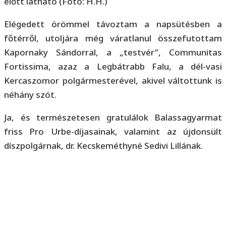
előtt látható (Fotó: H.H.)
Elégedett örömmel távoztam a napsütésben a
főtérről, utoljára még váratlanul összefutottam
Kapornaky Sándorral, a „testvér”, Communitas
Fortissima, azaz a Legbátrabb Falu, a dél-vasi
Kercaszomor polgármesterével, akivel váltottunk is
néhány szót.
Ja, és természetesen gratulálok Balassagyarmat
friss Pro Urbe-díjasainak, valamint az újdonsült
díszpolgárnak, dr. Kecskeméthyné Sedivi Lillának.