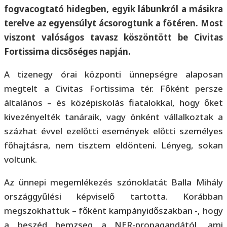
fogvacogtató hidegben, egyik lábunkról a másikra
terelve az egyensúlyt ácsorogtunk a főtéren. Most
viszont valóságos tavasz köszöntött be Civitas
Fortissima dicsőséges napján.
A tizenegy órai központi ünnepségre alaposan
megtelt a Civitas Fortissima tér. Főként persze
általános – és középiskolás fiatalokkal, hogy őket
kivezényelték tanáraik, vagy önként vállalkoztak a
százhat évvel ezelőtti események előtti személyes
főhajtásra, nem tisztem eldönteni. Lényeg, sokan
voltunk.
Az ünnepi megemlékezés szónoklatát Balla Mihály
országgyűlési képviselő tartotta. Korábban
megszokhattuk – főként kampányidőszakban -, hogy
a beszéd hemzseg a NER-propagandától, ami