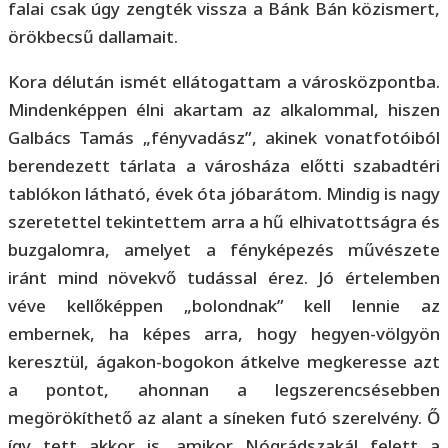
falai csak úgy zengték vissza a Bánk Bán közismert,
örökbecsű dallamait.
Kora délután ismét ellátogattam a városközpontba.
Mindenképpen élni akartam az alkalommal, hiszen
Galbács Tamás „fényvadász”, akinek vonatfotóiból
berendezett tárlata a városháza előtti szabadtéri
tablókon látható, évek óta jóbarátom. Mindig is nagy
szeretettel tekintettem arra a hű elhivatottságra és
buzgalomra, amelyet a fényképezés művészete
iránt mind növekvő tudással érez. Jó értelemben
véve kellőképpen „bolondnak” kell lennie az
embernek, ha képes arra, hogy hegyen-völgyön
keresztül, ágakon-bogokon átkelve megkeresse azt
a pontot, ahonnan a legszerencsésebben
megörökíthető az alant a síneken futó szerelvény. Ő
így tett akkor is, amikor Nógrádszakál felett a