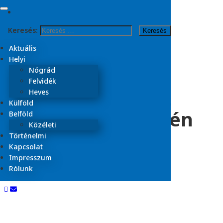
Skip to content
Keresés:
Kezdőlap
2025
Aktuális
január
Helyi
30
Nógrád
Felvidék
Villanások Civitas
Heves
Külföld
Fortissima ünnepén
Belföld
Közéleti
Történelmi
Kapcsolat
2025.01.30.
Impresszum
Aktuális
Rólunk
Olvasási idő:
3
perc