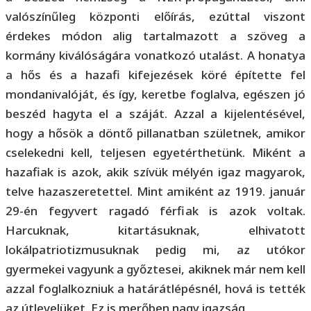
valószínűleg központi előírás, ezúttal viszont
érdekes módon alig tartalmazott a szöveg a
kormány kiválóságára vonatkozó utalást. A honatya
a hős és a hazafi kifejezések köré építette fel
mondanivalóját, és így, keretbe foglalva, egészen jó
beszéd hagyta el a száját. Azzal a kijelentésével,
hogy a hősök a döntő pillanatban születnek, amikor
cselekedni kell, teljesen egyetérthetünk. Miként a
hazafiak is azok, akik szívük mélyén igaz magyarok,
telve hazaszeretettel. Mint amiként az 1919. január
29-én fegyvert ragadó férfiak is azok voltak.
Harcuknak, kitartásuknak, elhivatott
lokálpatriotizmusuknak pedig mi, az utókor
gyermekei vagyunk a győztesei, akiknek már nem kell
azzal foglalkozniuk a határátlépésnél, hová is tették
az útlevelüket. Ez is merőben nagy igazság.